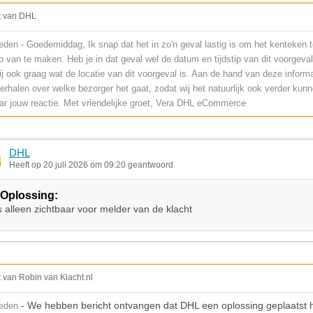
t van DHL
den - Goedemiddag, Ik snap dat het in zo'n geval lastig is om het kenteken te
o van te maken. Heb je in dat geval wel de datum en tijdstip van dit voorgeval
 ook graag wat de locatie van dit voorgeval is. Aan de hand van deze informa
rhalen over welke bezorger het gaat, zodat wij het natuurlijk ook verder kun
aar jouw reactie. Met vriendelijke groet, Vera DHL eCommerce
DHL
Heeft op 20 juli 2026 om 09:20 geantwoord
Oplossing:
s alleen zichtbaar voor melder van de klacht
t van Robin van Klacht.nl
- We hebben bericht ontvangen dat DHL een oplossing geplaatst h
leden