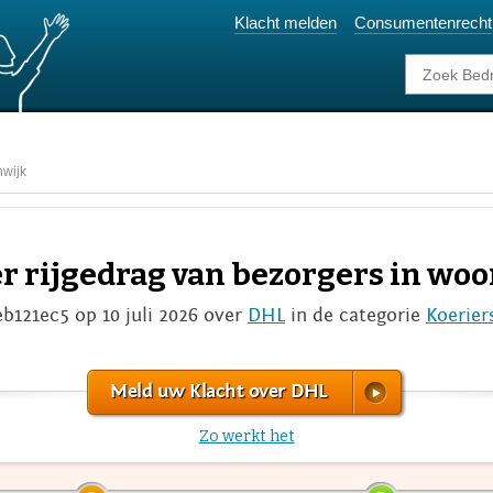
Klacht melden
Consumentenrecht
nwijk
er rijgedrag van bezorgers in wo
eb121ec5 op 10 juli 2026 over
DHL
in de categorie
Koerier
Meld uw Klacht over DHL
Zo werkt het