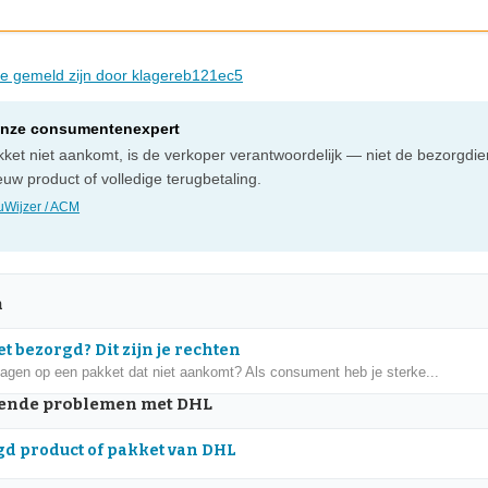
die gemeld zijn door klagereb121ec5
onze consumentenexpert
ket niet aankomt, is de verkoper verantwoordelijk — niet de bezorgdien
uw product of volledige terugbetaling.
Wijzer / ACM
n
t bezorgd? Dit zijn je rechten
dagen op een pakket dat niet aankomt? Als consument heb je sterke...
ende problemen met DHL
d product of pakket van DHL