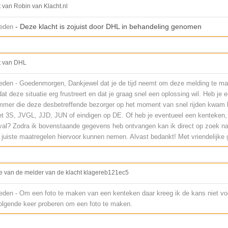
t van Robin van Klacht.nl
- Deze klacht is zojuist door DHL in behandeling genomen
leden
t van DHL
eden - Goedenmorgen, Dankjewel dat je de tijd neemt om deze melding te ma
dat deze situatie erg frustreert en dat je graag snel een oplossing wil. Heb je 
mer die deze desbetreffende bezorger op het moment van snel rijden kwam
t 3S, JVGL, JJD, JUN of eindigen op DE. Of heb je eventueel een kenteken, 
rval? Zodra ik bovenstaande gegevens heb ontvangen kan ik direct op zoek n
juiste maatregelen hiervoor kunnen nemen. Alvast bedankt! Met vriendelijke 
e van de melder van de klacht klagereb121ec5
eden - Om een foto te maken van een kenteken daar kreeg ik de kans niet voo
volgende keer proberen om een foto te maken.