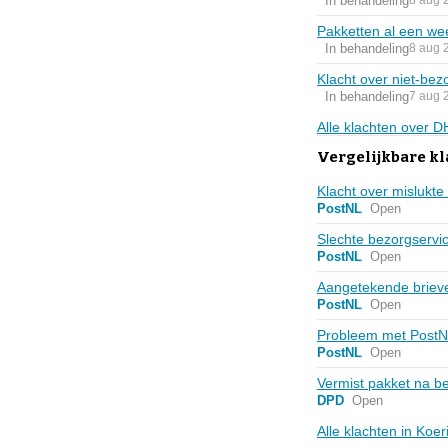
In behandeling
8 aug 
Pakketten al een we
In behandeling
8 aug 
Klacht over niet-bez
In behandeling
7 aug 
Alle klachten over 
Vergelijkbare kl
Klacht over mislukt
PostNL
Open
Slechte bezorgservi
PostNL
Open
Aangetekende brieven
PostNL
Open
Probleem met PostN
PostNL
Open
Vermist pakket na bez
DPD
Open
Alle klachten in Koe