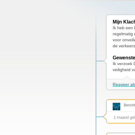
Mijn Klac
Ik heb een 
regelmatig 
voor onveili
de verkeers
Gewenste
Ik verzoek 
veiligheid 
Reageer als
Berich
1 maand ge