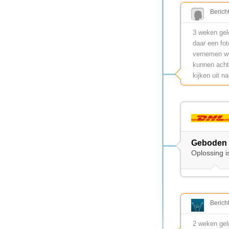
Berich
3 weken gele
daar een fot
vernemen wij
kunnen achte
kijken uit n
Geboden 
Oplossing i
Berich
2 weken ge