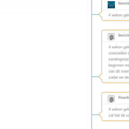
Berich
4 weken ge
Berich
4 weken gel
voorstellen 
zendingsnum
beginnen me
van dit voo
zodat we de 
Reacti
4 weken gel
zal het de 