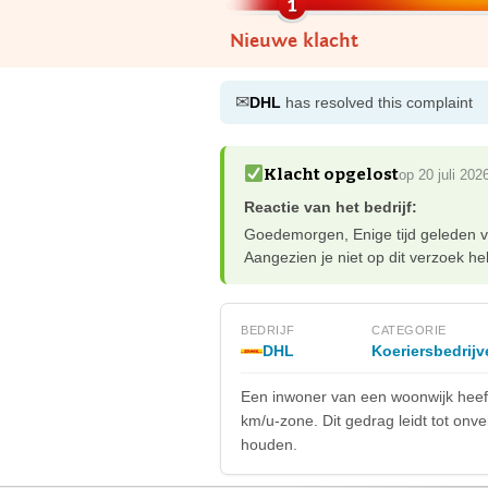
Nieuwe klacht
✉
DHL
has resolved this complaint
Klacht opgelost
op 20 juli 202
Reactie van het bedrijf:
Goedemorgen, Enige tijd geleden ve
Aangezien je niet op dit verzoek heb
BEDRIJF
CATEGORIE
DHL
Koeriersbedrijv
Een inwoner van een woonwijk heeft 
km/u-zone. Dit gedrag leidt tot onve
houden.