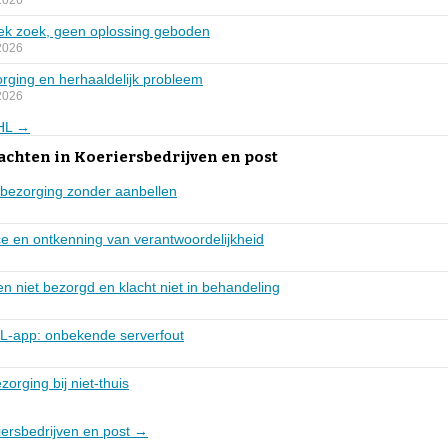
2026
ek zoek, geen oplossing geboden
2026
orging en herhaaldelijk probleem
2026
DHL →
achten in Koeriersbedrijven en post
e bezorging zonder aanbellen
ce en ontkenning van verantwoordelijkheid
 niet bezorgd en klacht niet in behandeling
L-app: onbekende serverfout
orging bij niet-thuis
riersbedrijven en post →