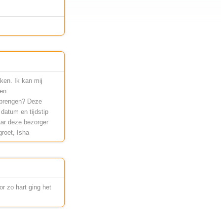
ken. Ik kan mij
een
 brengen? Deze
datum en tijdstip
aar deze bezorger
groet, Isha
r zo hart ging het