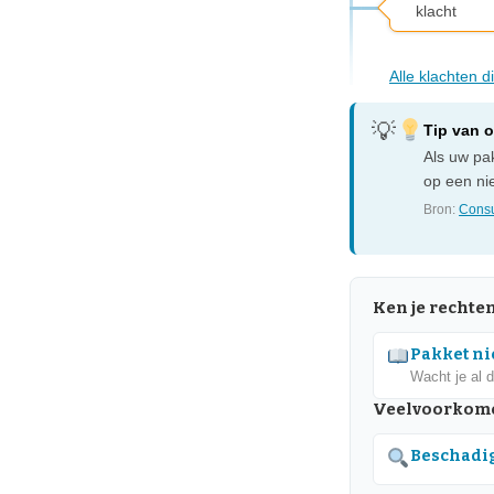
klacht
Alle klachten 
Tip van 
Als uw pak
op een nie
Bron:
Consu
Ken je rechte
Pakket nie
Wacht je al 
Veelvoorkom
Beschadig