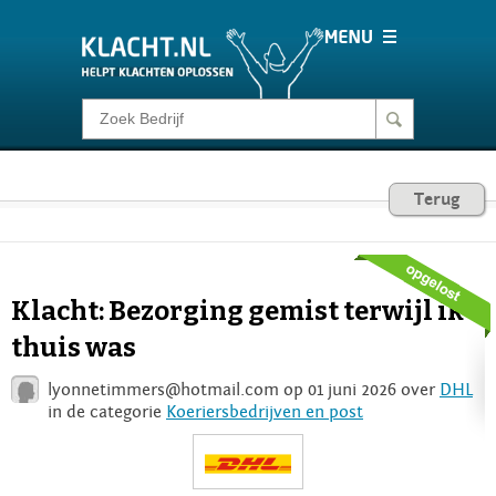
Klacht melden
Consumentenrecht
Terug
Barometer
Klacht: Bezorging gemist terwijl ik
Voor Bedrijven
thuis was
lyonnetimmers@hotmail.com
op 01 juni 2026 over
DHL
Login
in de categorie
Koeriersbedrijven en post