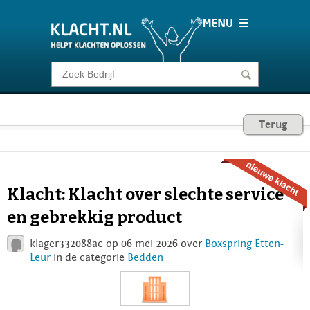
Klacht melden
Consumentenrecht
Terug
Barometer
Klacht: Klacht over slechte service
Voor Bedrijven
en gebrekkig product
klager332088ac op 06 mei 2026 over
Boxspring Etten-
Login
Leur
in de categorie
Bedden