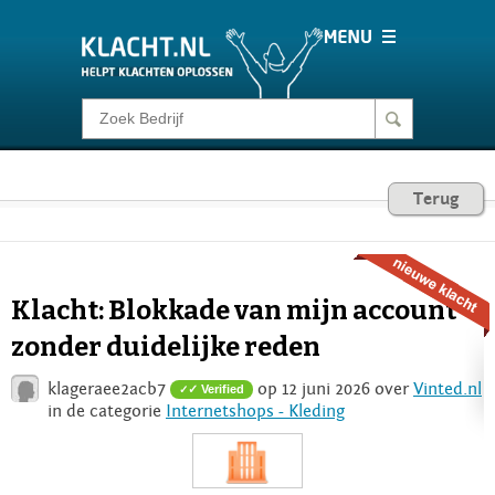
Klacht melden
Consumentenrecht
Terug
Barometer
Klacht: Blokkade van mijn account
Voor Bedrijven
zonder duidelijke reden
klageraee2acb7
op 12 juni 2026 over
Vinted.nl
✓ Verified
Login
in de categorie
Internetshops - Kleding