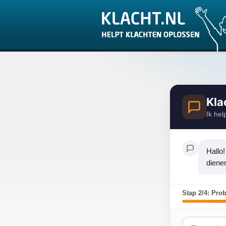
Kla
Ik hel
Hallo!
diene
Stap 2/4: Pro