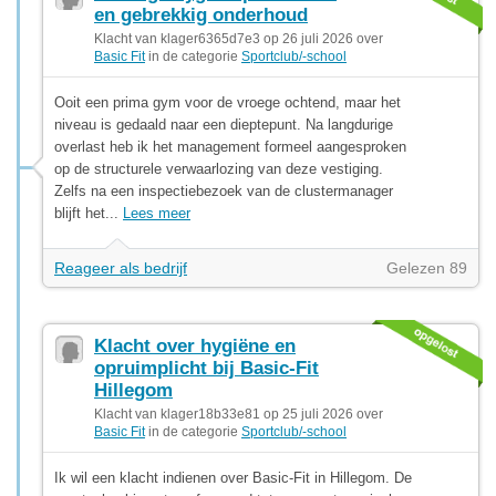
en gebrekkig onderhoud
Klacht van klager6365d7e3 op 26 juli 2026 over
Basic Fit
in de categorie
Sportclub/-school
Ooit een prima gym voor de vroege ochtend, maar het
niveau is gedaald naar een dieptepunt. Na langdurige
overlast heb ik het management formeel aangesproken
op de structurele verwaarlozing van deze vestiging.
Zelfs na een inspectiebezoek van de clustermanager
blijft het...
Lees meer
Reageer als bedrijf
Gelezen 89
Klacht over hygiëne en
opruimplicht bij Basic-Fit
Hillegom
Klacht van klager18b33e81 op 25 juli 2026 over
Basic Fit
in de categorie
Sportclub/-school
Ik wil een klacht indienen over Basic-Fit in Hillegom. De