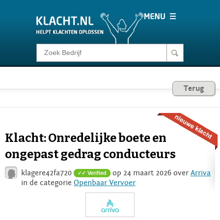
Klacht melden
Consumentenrecht
Terug
Barometer
Klacht: Onredelijke boete en
Voor Bedrijven
ongepast gedrag conducteurs
klagere42fa720
op 24 maart 2026 over
Arriva
✓ Verified
Login
in de categorie
Openbaar Vervoer