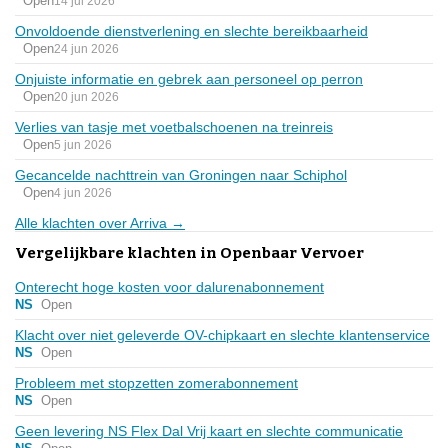
Open
14 jul 2026
Onvoldoende dienstverlening en slechte bereikbaarheid
Open
24 jun 2026
Onjuiste informatie en gebrek aan personeel op perron
Open
20 jun 2026
Verlies van tasje met voetbalschoenen na treinreis
Open
5 jun 2026
Gecancelde nachttrein van Groningen naar Schiphol
Open
4 jun 2026
Alle klachten over Arriva →
Vergelijkbare klachten in Openbaar Vervoer
Onterecht hoge kosten voor dalurenabonnement
NS
Open
Klacht over niet geleverde OV-chipkaart en slechte klantenservice
NS
Open
Probleem met stopzetten zomerabonnement
NS
Open
Geen levering NS Flex Dal Vrij kaart en slechte communicatie