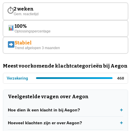
2 weken
⏱
Gem. reactietijd
100%
Oplossingspercentage
Stabiel
Trend afgelopen 3 maanden
Meest voorkomende klachtcategorieën bij Aegon
Verzekering
468
Veelgestelde vragen over Aegon
Hoe dien ik een klacht in bij Aegon?
Hoeveel klachten zijn er over Aegon?