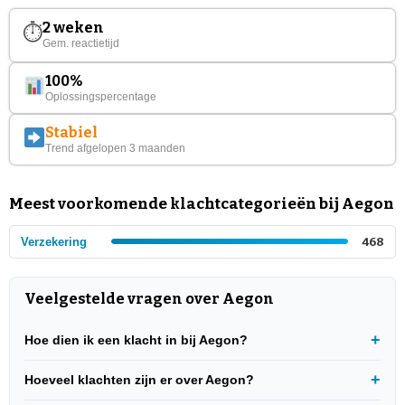
2 weken
⏱
Gem. reactietijd
100%
Oplossingspercentage
Stabiel
Trend afgelopen 3 maanden
Meest voorkomende klachtcategorieën bij Aegon
Verzekering
468
Veelgestelde vragen over Aegon
Hoe dien ik een klacht in bij Aegon?
Hoeveel klachten zijn er over Aegon?