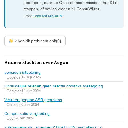
doorlopen, naar de Geschillencommissie of het Kifid
stappen, of advies vragen bij ConsuWijzer.
Bron:
ConsuWijzer / ACM
Ik heb dit probleem ook
(0)
Andere klachten over Aegon
pensioen uitbetaling
Opgelost
17 sep 2025
Onduidelijke brief en geen reactie ondanks toezegging
Gesloten
14 nov 2024
Verloren gegane ASR gegevens
Gesloten
6 aug 2024
Compensatie vergoeding
Open
20 feb 2024
autoverzekering opzeggen? Bij AEGON gaat alles mis