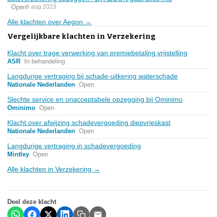
Open
8 aug 2023
Alle klachten over Aegon →
Vergelijkbare klachten in Verzekering
Klacht over trage verwerking van premiebetaling vrijstelling
ASR
In behandeling
Langdurige vertraging bij schade-uitkering waterschade
Nationale Nederlanden
Open
Slechte service en onacceptabele opzegging bij Ominimo
Ominimo
Open
Klacht over afwijzing schadevergoeding diepvrieskast
Nationale Nederlanden
Open
Langdurige vertraging in schadevergoeding
Mintley
Open
Alle klachten in Verzekering →
Deel deze klacht