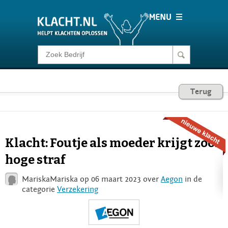
Klacht melden
Consumentenrecht
Terug
Barometer
Klacht: Foutje als moeder krijgt zoon
Voor Bedrijven
hoge straf
MariskaMariska op 06 maart 2023 over
Aegon
in de
Login
categorie
Verzekering