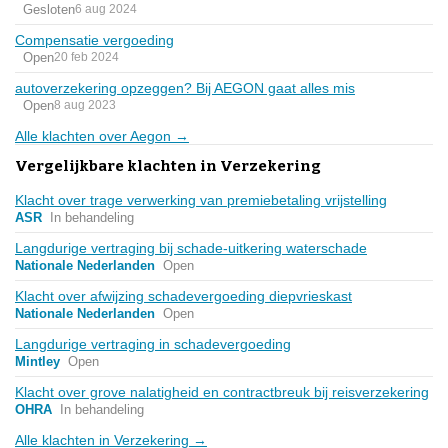
Gesloten
6 aug 2024
Compensatie vergoeding
Open
20 feb 2024
autoverzekering opzeggen? Bij AEGON gaat alles mis
Open
8 aug 2023
Alle klachten over Aegon →
Vergelijkbare klachten in Verzekering
Klacht over trage verwerking van premiebetaling vrijstelling
ASR
In behandeling
Langdurige vertraging bij schade-uitkering waterschade
Nationale Nederlanden
Open
Klacht over afwijzing schadevergoeding diepvrieskast
Nationale Nederlanden
Open
Langdurige vertraging in schadevergoeding
Mintley
Open
Klacht over grove nalatigheid en contractbreuk bij reisverzekering
OHRA
In behandeling
Alle klachten in Verzekering →