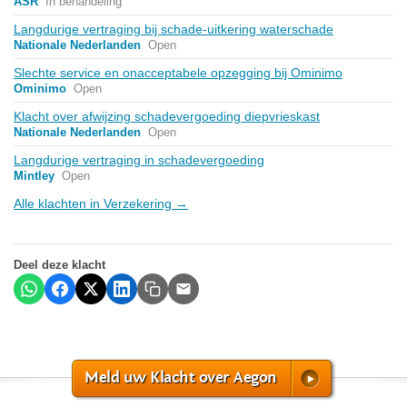
ASR
In behandeling
Langdurige vertraging bij schade-uitkering waterschade
Nationale Nederlanden
Open
Slechte service en onacceptabele opzegging bij Ominimo
Ominimo
Open
Klacht over afwijzing schadevergoeding diepvrieskast
Nationale Nederlanden
Open
Langdurige vertraging in schadevergoeding
Mintley
Open
Alle klachten in Verzekering →
Deel deze klacht
Meld uw Klacht over Aegon