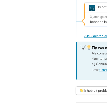
Berich
3 jaren gele
behandelin
Alle klachten d
Tip van 
Als consum
klachtenp
bij ConsuW
Bron:
Consu
Ik heb dit prob