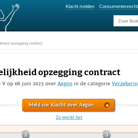
Klacht melden
Consumentenrecht
kheid opzegging contract
elijkheid opzegging contract
e V op 06 juni 2023 over
Aegon
in de categorie
Verzekerin
Meld uw Klacht over Aegon
Zo werkt het