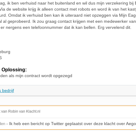
, ik ben verhuisd naar het buitenland en wil dus mijn verzekering bij
ia de website krijg ik alleen contact met robots en word ik van het kas
rd. Omdat ik verhuisd ben kan ik uiteraard niet opzeggen via Mijn Eag
l al geprobeerd. Ik zou graag contact krijgen met een medewerker van
er nergens een telefoonnummer dat ik kan bellen. Erg vervelend dit.
eeburg
6
 Oplossing:
eden als mijn contract wordt opgezegd
 bedrijf
t van Robin van Klacht.nl
- Ik heb een bericht op Twitter geplaatst over deze klacht over Aeg
den