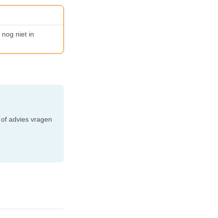
 nog niet in
e
 of advies vragen