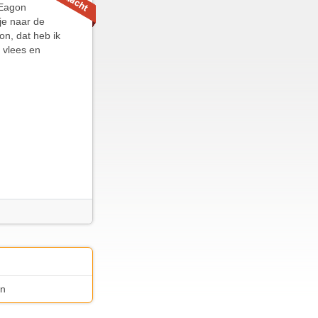
 Eagon
tje naar de
on, dat heb ik
 vlees en
on