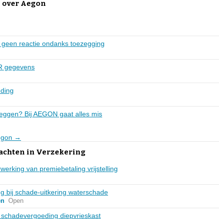
 over Aegon
n geen reactie ondanks toezegging
R gegevens
ding
eggen? Bij AEGON gaat alles mis
Aegon →
lachten in Verzekering
werking van premiebetaling vrijstelling
g bij schade-uitkering waterschade
en
Open
g schadevergoeding diepvrieskast