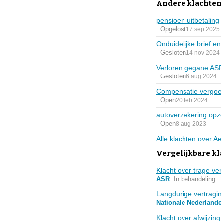
Andere klachten
pensioen uitbetaling
Opgelost
17 sep 2025
Onduidelijke brief e
Gesloten
14 nov 2024
Verloren gegane AS
Gesloten
6 aug 2024
Compensatie vergoe
Open
20 feb 2024
autoverzekering opz
Open
8 aug 2023
Alle klachten over 
Vergelijkbare k
Klacht over trage ver
ASR
In behandeling
Langdurige vertragin
Nationale Nederland
Klacht over afwijzin