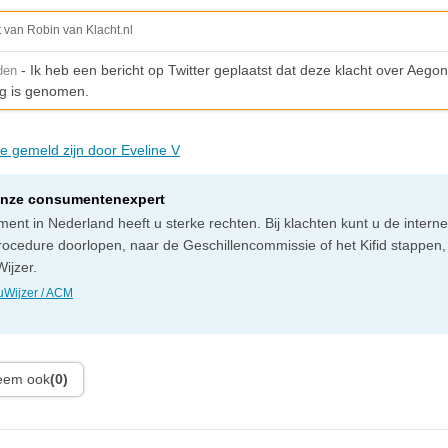
t van Robin van Klacht.nl
- Ik heb een bericht op Twitter geplaatst dat deze klacht over Aegon
den
g is genomen.
ie gemeld zijn door Eveline V
onze consumentenexpert
ent in Nederland heeft u sterke rechten. Bij klachten kunt u de intern
rocedure doorlopen, naar de Geschillencommissie of het Kifid stappen,
ijzer.
Wijzer / ACM
leem ook
(0)