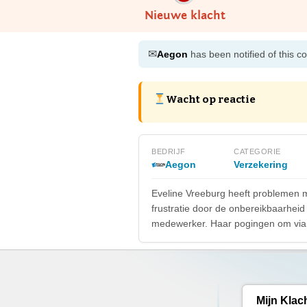
Nieuwe klacht
✉
Aegon
has been notified of this c
Wacht op reactie
BEDRIJF
CATEGORIE
Aegon
Verzekering
Eveline Vreeburg heeft problemen m
frustratie door de onbereikbaarhei
medewerker. Haar pogingen om via d
Mijn Klac