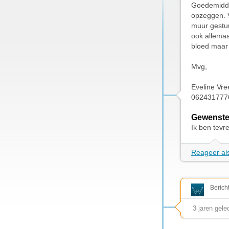
Goedemiddag
opzeggen. V
muur gestuu
ook allemaa
bloed maar 
Mvg,
Eveline Vr
062431777
Gewenste
Ik ben tevr
Reageer als
Berich
3 jaren gele