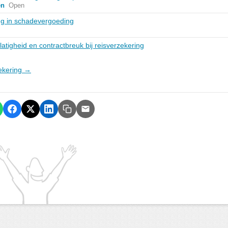
en
Open
ng in schadevergoeding
latigheid en contractbreuk bij reisverzekering
zekering →