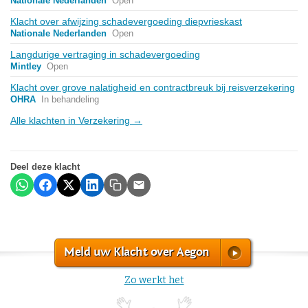
Nationale Nederlanden
Open
Klacht over afwijzing schadevergoeding diepvrieskast
Nationale Nederlanden
Open
Langdurige vertraging in schadevergoeding
Mintley
Open
Klacht over grove nalatigheid en contractbreuk bij reisverzekering
OHRA
In behandeling
Alle klachten in Verzekering →
Deel deze klacht
Meld uw Klacht over Aegon
Zo werkt het