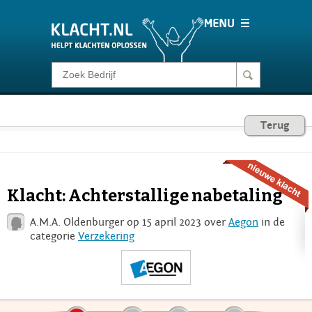
Klacht melden
Consumentenrecht
Terug
Barometer
Klacht: Achterstallige nabetaling
Voor Bedrijven
A.M.A. Oldenburger op 15 april 2023 over
Aegon
in de
categorie
Verzekering
Login