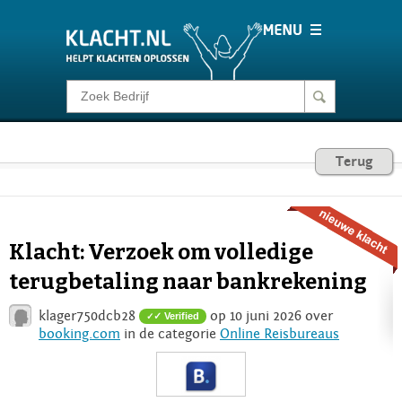
Klacht melden
Consumentenrecht
Terug
Barometer
Klacht: Verzoek om volledige
Voor Bedrijven
terugbetaling naar bankrekening
klager750dcb28
op 10 juni 2026 over
✓ Verified
Login
booking.com
in de categorie
Online Reisbureaus