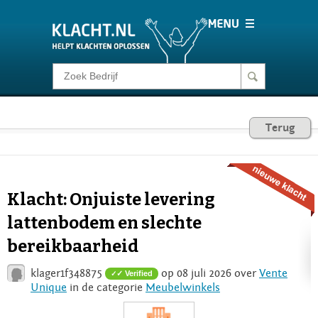
Klacht melden
Consumentenrecht
Terug
Barometer
Klacht: Onjuiste levering
Voor Bedrijven
lattenbodem en slechte
bereikbaarheid
Login
klager1f348875
op 08 juli 2026 over
Vente
✓ Verified
Unique
in de categorie
Meubelwinkels