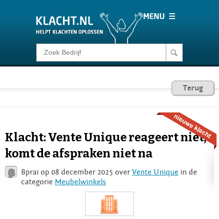
Klacht melden
Consumentenrecht
Terug
Barometer
Klacht: Vente Unique reageert niet,
Voor Bedrijven
komt de afspraken niet na
Bprai op 08 december 2025 over
Vente Unique
in de
Login
categorie
Meubelwinkels