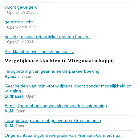
vlucht geweigerd
Open
3 jun 2025
gemiste vlucht
Open
22 feb 2025
Volledig nieuwe retourticket moeten boeken
Open
7 jul 2024
Alle klachten over turkish airlines →
Vergelijkbare klachten in Vliegmaatschappij
Terugbetaling van geannuleerde parkeerboeking
Ryanair
Open
Gescheiden van mijn vrouw tijdens vlucht zonder mogelijkheid tot
wijziging
Lufthansa
Open
Eenzijdige omboeking van vlucht zonder instemming
KLM
Open
Terugbetaling voor niet geleverde extra stoeloptie
KLM
Open
Ongerechtvaardigde downgrade van Premium Comfort naar