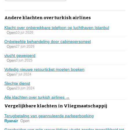
Andere klachten over turkish airlines
Klacht over onbereikbare telefoon op luchthaven Istanbul
Open
10 jul 2026
Onbeleefde behandeling door cabinepersoneel
Open
27 jun 2026
vlucht geweigerd
Open
3 jun 2025
Volledig nieuwe retourticket moeten boeken
Open
7 jul 2024
Slechte dienst
Open
23 jun 2024
Alle klachten over turkish airlines →
Vergelijkbare klachten in Vliegmaatschappij
Terugbetaling van geannuleerde parkeerboeking
Ryanair
Open
Gescheiden van mijn vrouw tijdens vlucht zonder mogelijkheid tot