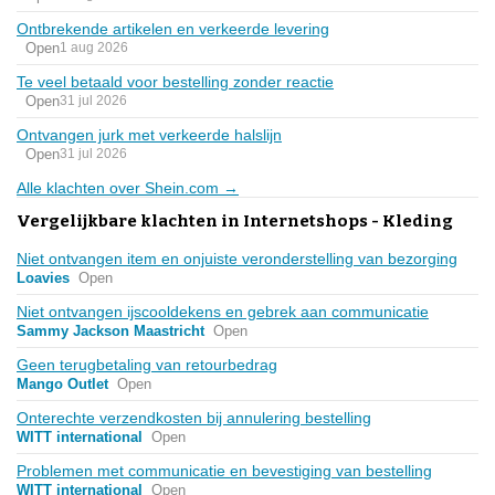
Ontbrekende artikelen en verkeerde levering
Open
1 aug 2026
Te veel betaald voor bestelling zonder reactie
Open
31 jul 2026
Ontvangen jurk met verkeerde halslijn
Open
31 jul 2026
Alle klachten over Shein.com →
Vergelijkbare klachten in Internetshops - Kleding
Niet ontvangen item en onjuiste veronderstelling van bezorging
Loavies
Open
Niet ontvangen ijscooldekens en gebrek aan communicatie
Sammy Jackson Maastricht
Open
Geen terugbetaling van retourbedrag
Mango Outlet
Open
Onterechte verzendkosten bij annulering bestelling
WITT international
Open
Problemen met communicatie en bevestiging van bestelling
WITT international
Open