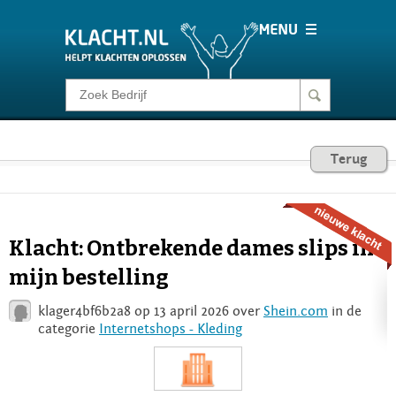
Klacht melden
Consumentenrecht
Terug
Barometer
Klacht: Ontbrekende dames slips in
Voor Bedrijven
mijn bestelling
klager4bf6b2a8 op 13 april 2026 over
Shein.com
in de
Login
categorie
Internetshops - Kleding