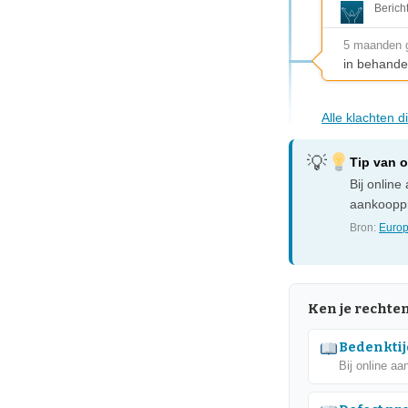
Berich
5 maanden 
in behande
Alle klachten 
Tip van 
Bij onlin
aankooppr
Bron:
Europ
Ken je rechte
Bedenktij
Bij online aa