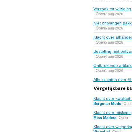
Verzoek tot wijzigin
Open
7 aug 2026
Niet ontvangen pak
Open
6 aug 2026
Klacht over afhandel
Open
5 aug 2026
Bestelling niet ontv
Open
4 aug 2026
Ontbrekende artikel
Open
1 aug 2026
Alle klachten over 
Vergelijkbare kl
Klacht over kwalitei
Bergman Mode
Ope
Klacht over misleidin
Miss Madera
Open
Klacht over weigering
Vinted.nl
Open