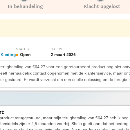
In behandeling
Klacht opgelost
STATUS
DATUM
 Kleding
Open
2 maart 2026
terugbetaling van €64,27 voor een geretourneerd product nog niet ont
heeft herhaaldelijk contact opgenomen met de klantenservice, maar ont
uur gestuurd. Er wordt verzocht om een snelle oplossing en de terugbet
ht:
 product teruggestuurd, maar mijn terugbetaling van €64,27 heb ik nog al
Inmiddels zijn er 2,5 maanden voorbij. Shein geeft aan dat het bedrag 
t, maar er staat niets op mijn rekening. Na meerdere contacten met de