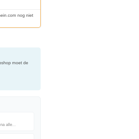
hein.com nog niet
webshop moet de
na alle...