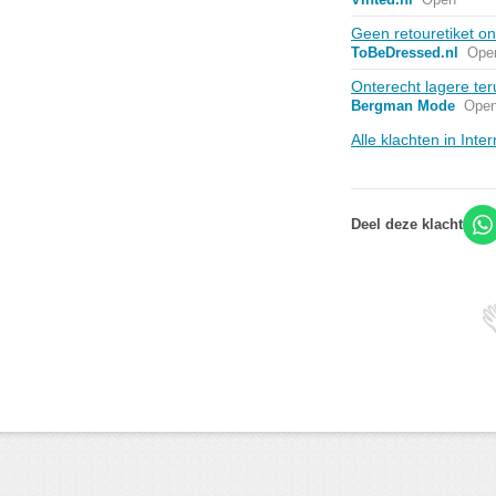
Geen retouretiket o
ToBeDressed.nl
Ope
Onterecht lagere ter
Bergman Mode
Ope
Alle klachten in Int
Deel deze klacht