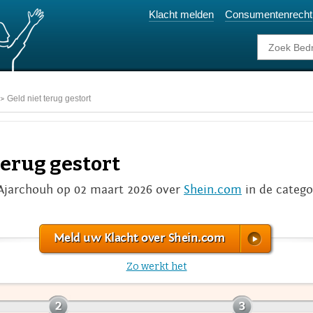
Klacht melden
Consumentenrecht
Geld niet terug gestort
terug gestort
jarchouh op 02 maart 2026 over
Shein.com
in de categ
Meld uw Klacht over Shein.com
Zo werkt het