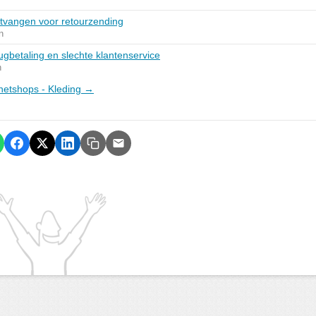
ntvangen voor retourzending
n
ugbetaling en slechte klantenservice
n
ernetshops - Kleding →