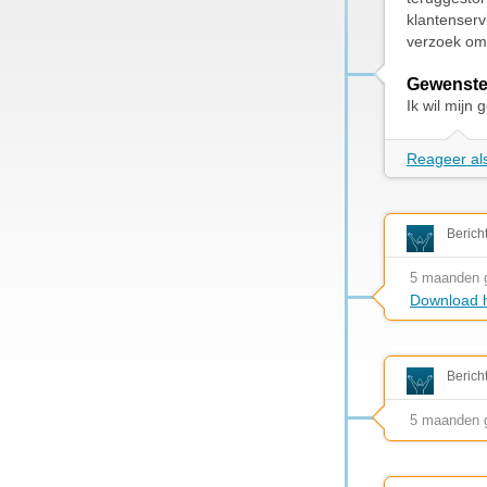
klantenserv
verzoek om 
Gewenste
Ik wil mijn 
Reageer als
Berich
5 maanden 
Download h
Berich
5 maanden 