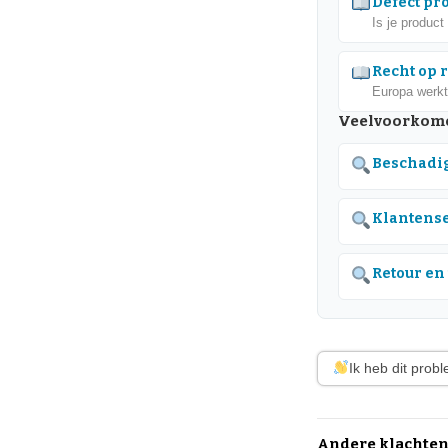
Defect pr
Is je product
Recht op 
Europa werkt
Veelvoorkome
Beschadig
Klantense
Retour en
Ik heb dit prob
Andere klachten