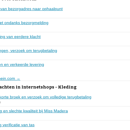
g van bezorgadres naar ophaalpunt
ket ondanks bezorgmelding
ing van eerdere klacht
angen, verzoek om terugbetaling
en en verkeerde levering
Shein.com →
achten in Internetshops - Kleding
t korte broek en verzoek om volledige terugbetaling
n
g en slechte kwaliteit bij Miss Madera
 verificatie van tas