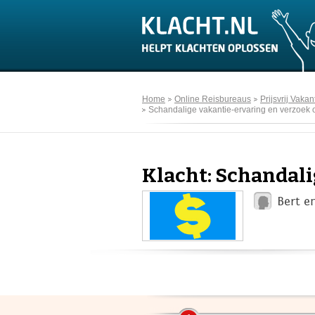
Home
Online Reisbureaus
Prijsvrij Vakan
Schandalige vakantie-ervaring en verzoek 
Klacht: Schandali
Bert e