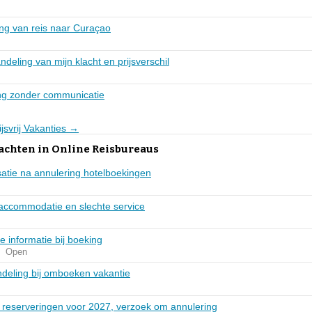
ng van reis naar Curaçao
deling van mijn klacht en prijsverschil
ing zonder communicatie
ijsvrij Vakanties →
achten in Online Reisbureaus
atie na annulering hotelboekingen
 accommodatie en slechte service
e informatie bij boeking
Open
ndeling bij omboeken vakantie
reserveringen voor 2027, verzoek om annulering