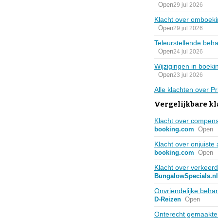
Open
29 jul 2026
Klacht over omboeki
Open
29 jul 2026
Teleurstellende behan
Open
24 jul 2026
Wijzigingen in boek
Open
23 jul 2026
Alle klachten over Pr
Vergelijkbare kl
Klacht over compens
booking.com
Open
Klacht over onjuiste
booking.com
Open
Klacht over verkeerd
BungalowSpecials.nl
Onvriendelijke beha
D-Reizen
Open
Onterecht gemaakte 