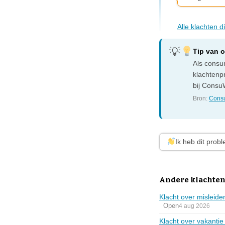
Alle klachten 
Tip van 
Als consum
klachtenp
bij ConsuW
Bron:
Consu
Ik heb dit prob
Andere klachten 
Klacht over misleide
Open
4 aug 2026
Klacht over vakantie