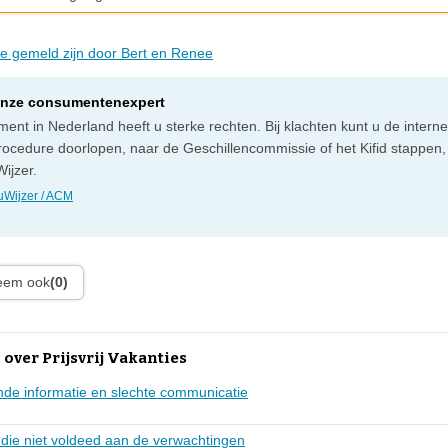
die gemeld zijn door Bert en Renee
onze consumentenexpert
ent in Nederland heeft u sterke rechten. Bij klachten kunt u de intern
rocedure doorlopen, naar de Geschillencommissie of het Kifid stappen,
ijzer.
Wijzer / ACM
leem ook
(0)
over Prijsvrij Vakanties
nde informatie en slechte communicatie
 die niet voldeed aan de verwachtingen