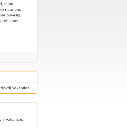
d, maar
 we naar ons
me onveilig
sproblemen,
ijsvrij Vakanties
vrij Vakanties