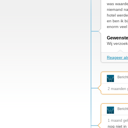
was waarde
niemand nam
hotel werde
en ben ik b
enorm veel 
Gewenste
Wij verzoek
Reageer als
Berich
2 maanden 
Berich
1 maand ge
nog niet i