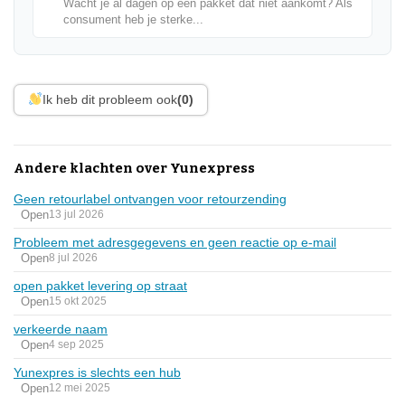
Wacht je al dagen op een pakket dat niet aankomt? Als
consument heb je sterke...
Ik heb dit probleem ook
(0)
Andere klachten over Yunexpress
Geen retourlabel ontvangen voor retourzending
Open
13 jul 2026
Probleem met adresgegevens en geen reactie op e-mail
Open
8 jul 2026
open pakket levering op straat
Open
15 okt 2025
verkeerde naam
Open
4 sep 2025
Yunexpres is slechts een hub
Open
12 mei 2025