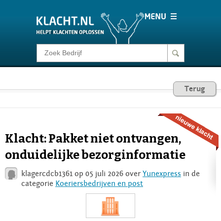
Klacht melden
Consumentenrecht
Terug
Barometer
Klacht: Pakket niet ontvangen,
Voor Bedrijven
onduidelijke bezorginformatie
klagercdcb1361 op 05 juli 2026 over
Yunexpress
in de
Login
categorie
Koeriersbedrijven en post