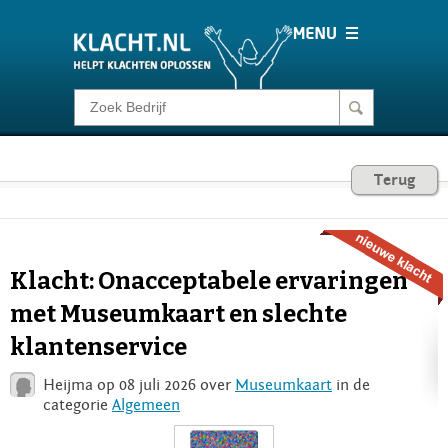
Klacht melden
Consumentenrecht
Terug
Barometer
Klacht: Onacceptabele ervaringen
Voor Bedrijven
met Museumkaart en slechte
klantenservice
Login
Heijma op 08 juli 2026 over
Museumkaart
in de
categorie
Algemeen