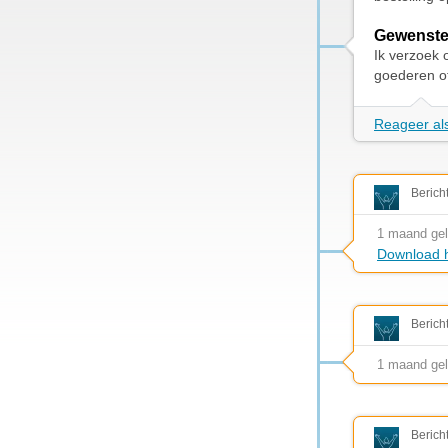
Gewenste
Ik verzoek 
goederen of
Reageer als
Berich
1 maand ge
Download h
Berich
1 maand ge
Berich