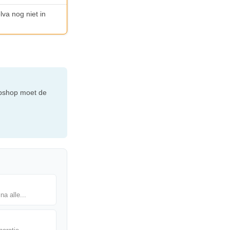
lva nog niet in
webshop moet de
na alle...