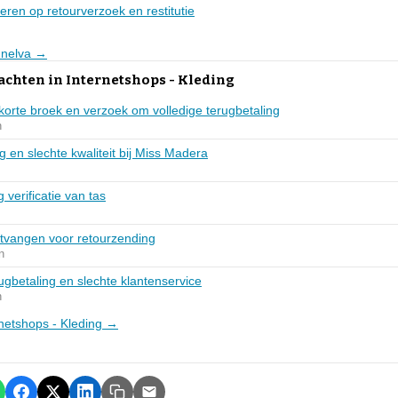
geren op retourverzoek en restitutie
Lunelva →
achten in Internetshops - Kleding
t korte broek en verzoek om volledige terugbetaling
n
g en slechte kwaliteit bij Miss Madera
 verificatie van tas
ntvangen voor retourzending
n
ugbetaling en slechte klantenservice
n
ernetshops - Kleding →