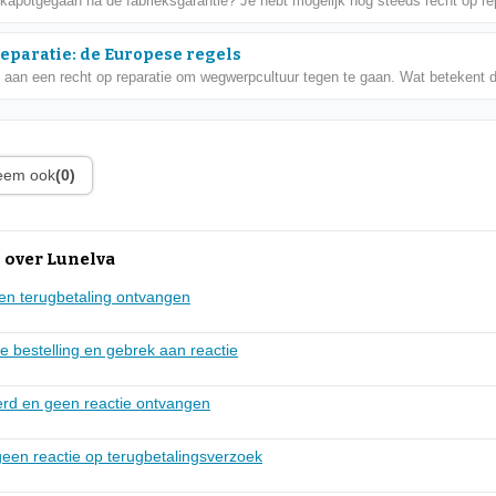
 kapotgegaan na de fabrieksgarantie? Je hebt mogelijk nog steeds recht op rep
reparatie: de Europese regels
 aan een recht op reparatie om wegwerpcultuur tegen te gaan. Wat betekent di
leem ook
(0)
 over Lunelva
en terugbetaling ontvangen
e bestelling en gebrek aan reactie
verd en geen reactie ontvangen
 geen reactie op terugbetalingsverzoek