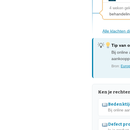
4 weken ge
behandelin
Alle klachten 
Tip van 
Bij onlin
aankooppr
Bron:
Europ
Ken je rechte
Bedenktij
Bij online aa
Defect pr