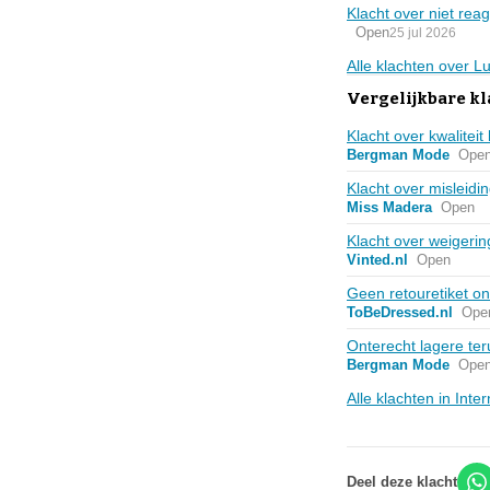
Klacht over niet rea
Open
25 jul 2026
Alle klachten over 
Vergelijkbare kl
Klacht over kwalitei
Bergman Mode
Ope
Klacht over misleidin
Miss Madera
Open
Klacht over weigering
Vinted.nl
Open
Geen retouretiket o
ToBeDressed.nl
Ope
Onterecht lagere ter
Bergman Mode
Ope
Alle klachten in Int
Deel deze klacht