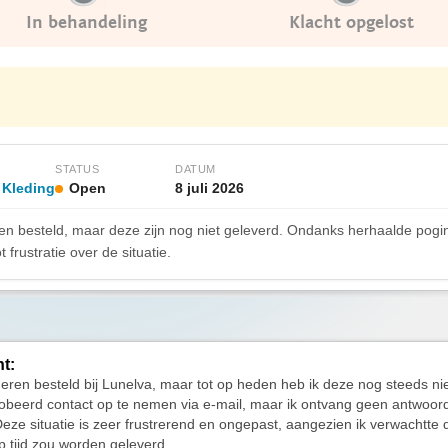
In behandeling
Klacht opgelost
STATUS
DATUM
 Kleding
Open
8 juli 2026
en besteld, maar deze zijn nog niet geleverd. Ondanks herhaalde pogi
ot frustratie over de situatie.
ht:
eren besteld bij Lunelva, maar tot op heden heb ik deze nog steeds ni
obeerd contact op te nemen via e-mail, maar ik ontvang geen antwoor
Deze situatie is zeer frustrerend en ongepast, aangezien ik verwachtte 
op tijd zou worden geleverd.