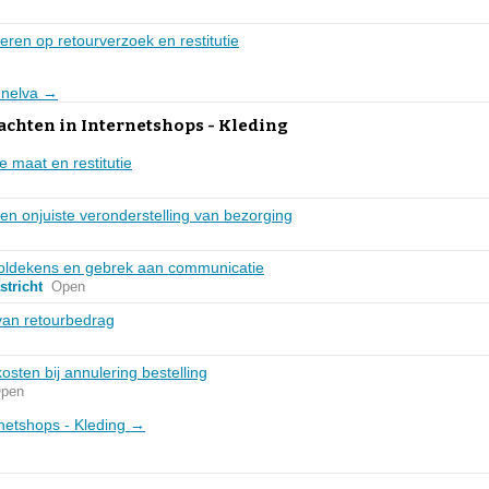
geren op retourverzoek en restitutie
Lunelva →
achten in Internetshops - Kleding
e maat en restitutie
en onjuiste veronderstelling van bezorging
ooldekens en gebrek aan communicatie
tricht
Open
van retourbedrag
sten bij annulering bestelling
pen
ernetshops - Kleding →