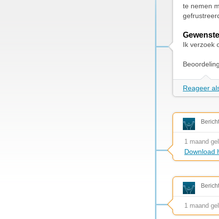
te nemen me
gefrustreer
Gewenste
Ik verzoek 
Beoordelin
Reageer als
Berich
1 maand ge
Download h
Berich
1 maand ge