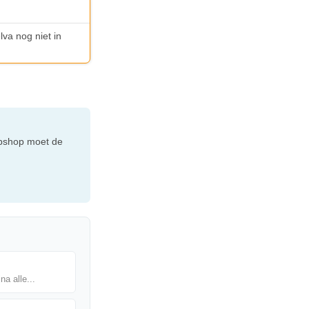
lva nog niet in
webshop moet de
na alle...