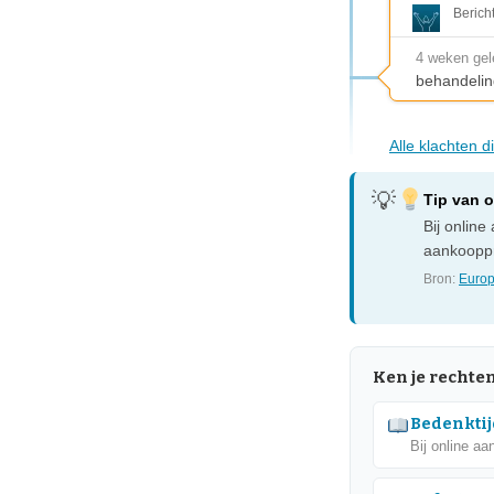
Berich
4 weken ge
behandelin
Alle klachten 
Tip van 
Bij onlin
aankooppr
Bron:
Europ
Ken je rechte
Bedenktij
Bij online aa