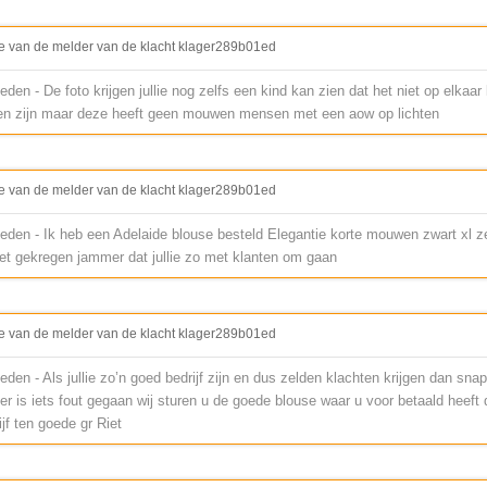
e van de melder van de klacht klager289b01ed
den - De foto krijgen jullie nog zelfs een kind kan zien dat het niet op elkaar 
n zijn maar deze heeft geen mouwen mensen met een aow op lichten
e van de melder van de klacht klager289b01ed
eden - Ik heb een Adelaide blouse besteld Elegantie korte mouwen zwart xl z
iet gekregen jammer dat jullie zo met klanten om gaan
e van de melder van de klacht klager289b01ed
den - Als jullie zo’n goed bedrijf zijn en dus zelden klachten krijgen dan snap i
er is iets fout gegaan wij sturen u de goede blouse waar u voor betaald heef
jf ten goede gr Riet