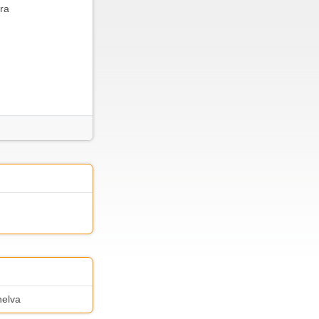
ra
nelva