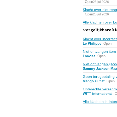
Open
28 jul 2026
Klacht over niet rea
Open
25 jul 2026
Alle klachten over 
Vergelijkbare kl
Klacht over incorrect
Le Philippe
Open
Niet ontvangen item 
Loavies
Open
Niet ontvangen ijsc
Sammy Jackson Maas
Geen terugbetaling 
Mango Outlet
Open
Onterechte verzendko
WITT international
O
Alle klachten in Int