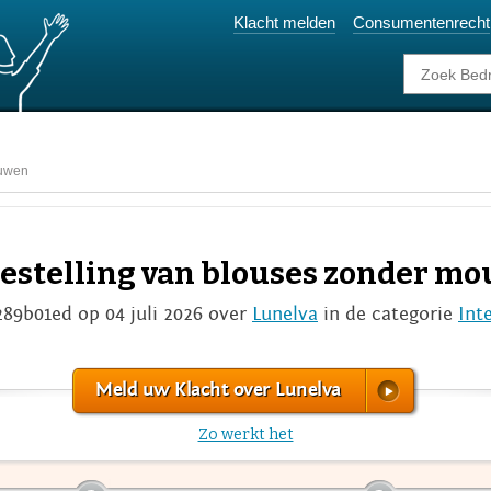
Klacht melden
Consumentenrecht
ouwen
bestelling van blouses zonder m
289b01ed op 04 juli 2026 over
Lunelva
in de categorie
Int
Meld uw Klacht over Lunelva
Zo werkt het