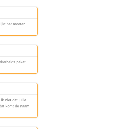
lijkt het moeten
ekerheids paket
k niet dat jullie
t dat komt de naam