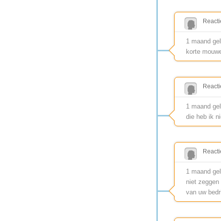
Reacti
1 maand gele
korte mouwe
Reacti
1 maand gel
die heb ik n
Reacti
1 maand gele
niet zeggen 
van uw bedri