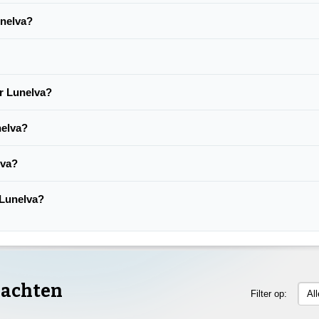
unelva?
er Lunelva?
nelva?
lva?
 Lunelva?
lachten
Filter op:
Al