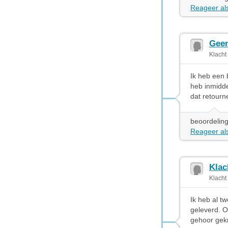
Reageer als
Geen
Klacht
Ik heb een 
heb inmidde
dat retourn
beoordeling
Reageer als
Klac
Klacht
Ik heb al t
geleverd. O
gehoor gekr