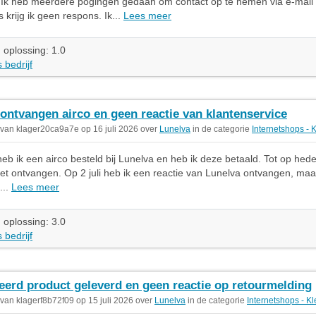
Ik heb meerdere pogingen gedaan om contact op te nemen via e-mail 
 krijg ik geen respons. Ik...
Lees meer
 oplossing: 1.0
 bedrijf
 ontvangen airco en geen reactie van klantenservice
 van klager20ca9a7e op 16 juli 2026 over
Lunelva
in de categorie
Internetshops - 
heb ik een airco besteld bij Lunelva en heb ik deze betaald. Tot op hed
iet ontvangen. Op 2 juli heb ik een reactie van Lunelva ontvangen, maa
...
Lees meer
 oplossing: 3.0
 bedrijf
eerd product geleverd en geen reactie op retourmelding
 van klagerf8b72f09 op 15 juli 2026 over
Lunelva
in de categorie
Internetshops - K