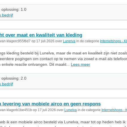
 oplossing: 1.0
 bedrijf
ht over maat en kwaliteit van kleding
 van klagerc955f6d7 op 17 juli 2026 over
Lunelva
in de categorie
Internetshops - K
ngs kleding besteld bij Lunelva, maar de maat en kwaliteit zijn niet zoal
rdere pogingen om contact op te nemen via zowel e-mail als telefoon,
 enkele reactie ontvangen. Dit maakt...
Lees meer
 oplossing: 2.0
 bedrijf
 levering van mobiele airco en geen respons
 van klagerb1be451b op 17 juli 2026 over
Lunelva
in de categorie
Internetshops - 
heb ik een mobiele airco besteld via Lunelva, maar tot op heden heb ik 