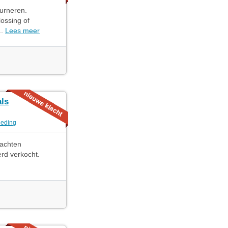
ourneren.
lossing of
..
Lees meer
als
leding
wachten
erd verkocht.