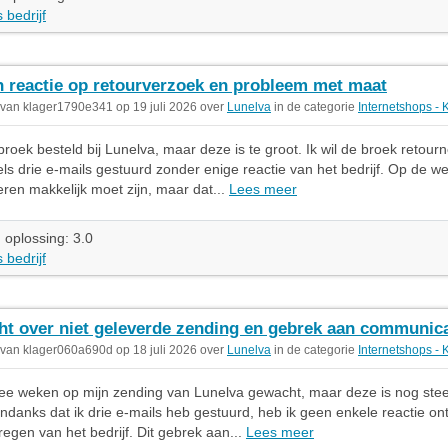
 bedrijf
 reactie op retourverzoek en probleem met maat
 van klager1790e341 op 19 juli 2026 over
Lunelva
in de categorie
Internetshops - 
broek besteld bij Lunelva, maar deze is te groot. Ik wil de broek retour
ls drie e-mails gestuurd zonder enige reactie van het bedrijf. Op de we
eren makkelijk moet zijn, maar dat...
Lees meer
 oplossing: 3.0
 bedrijf
ht over niet geleverde zending en gebrek aan communica
 van klager060a690d op 18 juli 2026 over
Lunelva
in de categorie
Internetshops - 
wee weken op mijn zending van Lunelva gewacht, maar deze is nog stee
ndanks dat ik drie e-mails heb gestuurd, heb ik geen enkele reactie on
egen van het bedrijf. Dit gebrek aan...
Lees meer