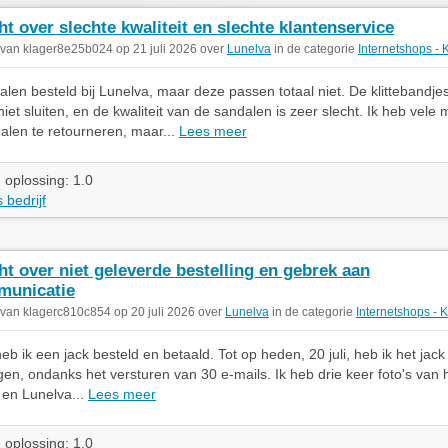
ht over slechte kwaliteit en slechte klantenservice
 van klager8e25b024 op 21 juli 2026 over
Lunelva
in de categorie
Internetshops - 
alen besteld bij Lunelva, maar deze passen totaal niet. De klittebandjes 
iet sluiten, en de kwaliteit van de sandalen is zeer slecht. Ik heb vele
len te retourneren, maar...
Lees meer
 oplossing: 1.0
 bedrijf
ht over niet geleverde bestelling en gebrek aan
municatie
 van klagerc810c854 op 20 juli 2026 over
Lunelva
in de categorie
Internetshops - 
heb ik een jack besteld en betaald. Tot op heden, 20 juli, heb ik het jac
gen, ondanks het versturen van 30 e-mails. Ik heb drie keer foto's van h
 en Lunelva...
Lees meer
 oplossing: 1.0