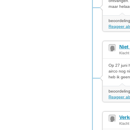
ontvangen. 
maar helaas
beoordeling
Reageer als
Niet
Klacht
Op 27 juni 
airco nog n
heb ik geen
beoordeling
Reageer als
Verk
Klacht