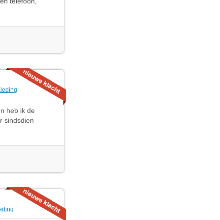
en telefoon,
Kleding
en heb ik de
r sindsdien
leding