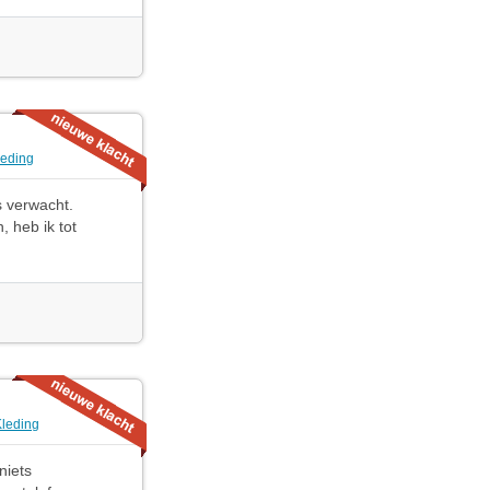
leding
s verwacht.
 heb ik tot
Kleding
niets