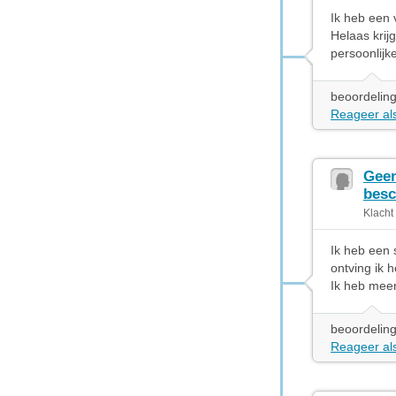
Ik heb een 
Helaas krij
persoonlijk
beoordeling
Reageer als
Geen
besc
Klacht
Ik heb een 
ontving ik 
Ik heb meer
beoordeling
Reageer als