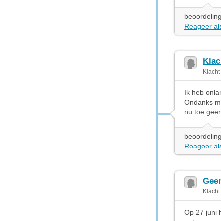
beoordeling
Reageer als
Klac
Klacht
Ik heb onla
Ondanks mee
nu toe geen
beoordeling
Reageer als
Geen
Klacht
Op 27 juni 