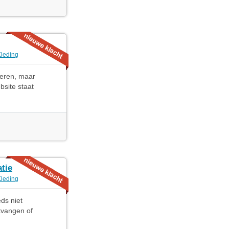
Kleding
neren, maar
bsite staat
tie
Kleding
ds niet
tvangen of