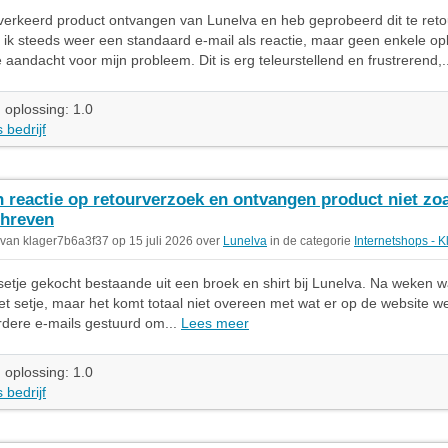
verkeerd product ontvangen van Lunelva en heb geprobeerd dit te ret
g ik steeds weer een standaard e-mail als reactie, maar geen enkele op
e aandacht voor mijn probleem. Dit is erg teleurstellend en frustrerend,.
 oplossing: 1.0
 bedrijf
 reactie op retourverzoek en ontvangen product niet zo
hreven
 van klager7b6a3f37 op 15 juli 2026 over
Lunelva
in de categorie
Internetshops - K
setje gekocht bestaande uit een broek en shirt bij Lunelva. Na weken 
het setje, maar het komt totaal niet overeen met wat er op de website w
dere e-mails gestuurd om...
Lees meer
 oplossing: 1.0
 bedrijf