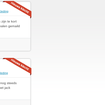
Kleding
zijn te kort
 malen gemaild
Kleding
k nog steeds
et jack