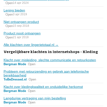
Open
14 apr 2024
Lening bieden
Open
3 apr 2019
Niet ontvangen product
Open
15 sep 2018
Product nooit ontvangen
Open
21 apr 2018
Alle klachten over lingerietotaal.nl →
Vergelijkbare klachten in Internetshops - Kleding
Klacht over misleiding, slechte communicatie en retourkosten
Bergman Mode
Open
Probleem met retourzending en gebrek aan telefonische
bereikbaarheid
ToBeDressed.nl
Open
Klacht over kledingkwaliteit en onduidelijke herkomst
Bergman Mode
Open
Langdurige vertraging van mijn bestelling
Bergman Mode
Open