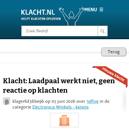
Klacht melden
Consumentenrecht
Terug
Barometer
Klacht: Laadpaal werkt niet, geen
Voor Bedrijven
reactie op klachten
klager6d3bbe9b op 05 juni 2026 over
50five
in de
Login
categorie
Electronica Winkels - ketens