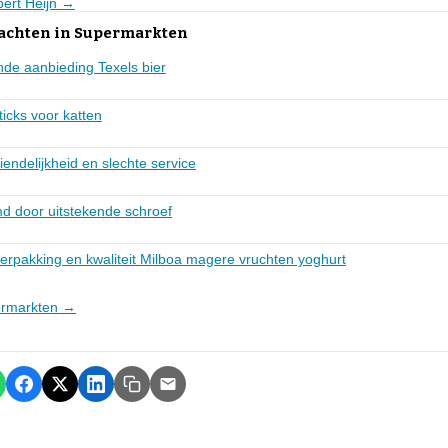
lbert Heijn →
lachten in Supermarkten
nde aanbieding Texels bier
icks voor katten
endelijkheid en slechte service
 door uitstekende schroef
erpakking en kwaliteit Milboa magere vruchten yoghurt
permarkten →