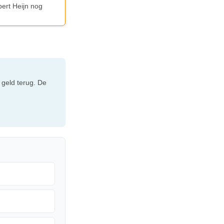
bert Heijn nog
 geld terug. De