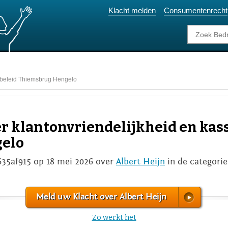
Klacht melden
Consumentenrecht
sabeleid Thiemsbrug Hengelo
er klantonvriendelijkheid en kas
elo
635af915 op 18 mei 2026 over
Albert Heijn
in de categori
Meld uw Klacht over Albert Heijn
Zo werkt het