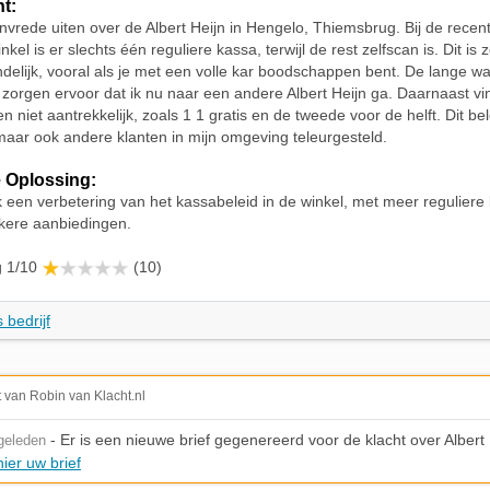
ht:
 onvrede uiten over de Albert Heijn in Hengelo, Thiemsbrug. Bij de rece
kel is er slechts één reguliere kassa, terwijl de rest zelfscan is. Dit is 
ndelijk, vooral als je met een volle kar boodschappen bent. De lange wac
 zorgen ervoor dat ik nu naar een andere Albert Heijn ga. Daarnaast vi
 niet aantrekkelijk, zoals 1 1 gratis en de tweede voor de helft. Dit bel
 maar ook andere klanten in mijn omgeving teleurgesteld.
 Oplossing:
k een verbetering van het kassabeleid in de winkel, met meer reguliere
jkere aanbiedingen.
g 1/10
(10)
 bedrijf
t van Robin van Klacht.nl
- Er is een nieuwe brief gegenereerd voor de klacht over Albert 
geleden
ier uw brief