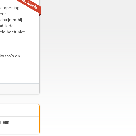
nte opening
zeer
httijden bij
nd ik de
eid heeft niet
 kassa's en
Heijn