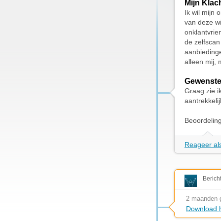
Mijn Klac
Ik wil mijn
van deze win
onklantvrie
de zelfscan
aanbiedingen
alleen mij,
Gewenste
Graag zie i
aantrekkeli
Beoordelin
Reageer als
Berich
2 maanden 
Download h