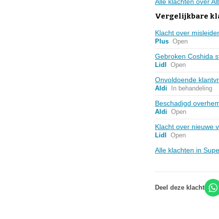
Alle klachten over A
Vergelijkbare k
Klacht over misleide
Plus
Open
Gebroken Coshida st
Lidl
Open
Onvoldoende klantvri
Aldi
In behandeling
Beschadigd overhemd
Aldi
Open
Klacht over nieuwe v
Lidl
Open
Alle klachten in Su
Deel deze klacht