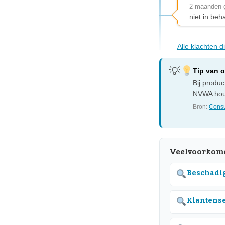
2 maanden 
niet in be
Alle klachten 
Tip van 
Bij produ
NVWA houd
Bron:
Consu
Veelvoorkome
Beschadig
Klantense