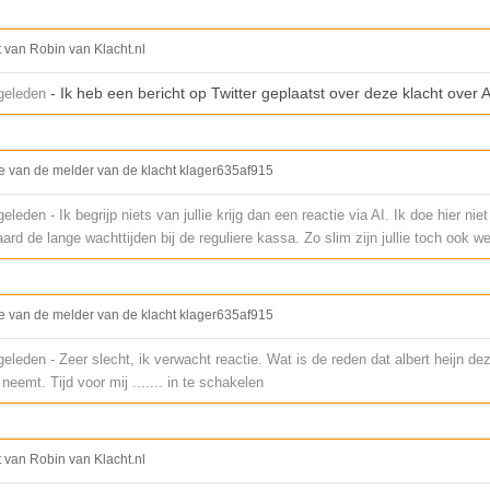
t van Robin van Klacht.nl
- Ik heb een bericht op Twitter geplaatst over deze klacht over A
geleden
e van de melder van de klacht klager635af915
leden - Ik begrijp niets van jullie krijg dan een reactie via AI. Ik doe hier nie
aard de lange wachttijden bij de reguliere kassa. Zo slim zijn jullie toch ook we
e van de melder van de klacht klager635af915
leden - Zeer slecht, ik verwacht reactie. Wat is de reden dat albert heijn dez
neemt. Tijd voor mij ....... in te schakelen
t van Robin van Klacht.nl