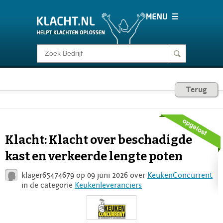
Klacht melden
Consumentenrecht
Terug
Barometer
Klacht: Klacht over beschadigde
Voor Bedrijven
kast en verkeerde lengte poten
klager65474679 op 09 juni 2026 over
KeukenConcurrent
Login
in de categorie
Keukenleveranciers