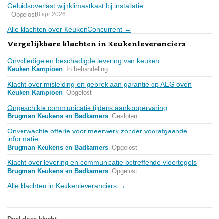
Geluidsoverlast wijnklimaatkast bij installatie
Opgelost
8 apr 2026
Alle klachten over KeukenConcurrent →
Vergelijkbare klachten in Keukenleveranciers
Onvolledige en beschadigde levering van keuken
Keuken Kampioen
In behandeling
Klacht over misleiding en gebrek aan garantie op AEG oven
Keuken Kampioen
Opgelost
Ongeschikte communicatie tijdens aankoopervaring
Brugman Keukens en Badkamers
Gesloten
Onverwachte offerte voor meerwerk zonder voorafgaande
informatie
Brugman Keukens en Badkamers
Opgelost
Klacht over levering en communicatie betreffende vloertegels
Brugman Keukens en Badkamers
Opgelost
Alle klachten in Keukenleveranciers →
Deel deze klacht