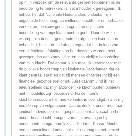
op mijn verzoek om de relevante gespreksopnamen bij de
beoordeling te betrekken, is niet inhoudelijk gereageerd. Ik
betreur het dat Nationale-Nederlanden, ondanks mijn
uitgebreide toelichting, aanvullende klachtbrief en herhaalde
verzoeken, opnieuw geen integrale en objectieve
beoordeling van mijn klachtpunten geeft. Door de wijze
waarop mijn dossier gedurende de afgelopen twee jaar is
behandeld, heb ik de indruk gekregen dat het belang van
een definitieve afsluiting van het dossier zwaarder heeft
gewogen dan een zorgvuldige en inhoudelijke beoordeling
van mijn klacht. Dat ervaar ik als moeilijk verenigbaar met
de publieke boodschap van Nationale-Nederlanden dat de
klant centraal staat en dat zij mensen ondersteunt bij een
financieel gezonde toekomst. Juist daarom vind ik het
teleurstellend dat mijn afzonderlijke klachtpunten opnieuw
niet inhoudelijk zijn beoordeeld. Nu de interne
klachtenprocedure hiermee kennelijk is beëindigd, zal ik mij
beraden op vervolgstappen. Daarbij denk ik onder meer aan
juridisch advies door een gespecialiseerd advocaat en het
onder de aandacht brengen van mijn ervaringen bij
consumentenprogramma's zoals Radar of Kassa. Mocht
een gespecialiseerd advocaat met ervaring op het gebied
van woekerpolissen, zorgplicht, consumentenrecht of de