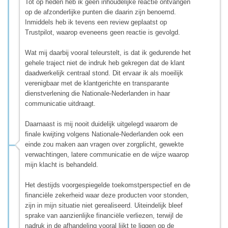
Tot op heden heb ik geen inhoudelijke reactie ontvangen
op de afzonderlijke punten die daarin zijn benoemd.
Inmiddels heb ik tevens een review geplaatst op
Trustpilot, waarop eveneens geen reactie is gevolgd.
Wat mij daarbij vooral teleurstelt, is dat ik gedurende het
gehele traject niet de indruk heb gekregen dat de klant
daadwerkelijk centraal stond. Dit ervaar ik als moeilijk
verenigbaar met de klantgerichte en transparante
dienstverlening die Nationale-Nederlanden in haar
communicatie uitdraagt.
Daarnaast is mij nooit duidelijk uitgelegd waarom de
finale kwijting volgens Nationale-Nederlanden ook een
einde zou maken aan vragen over zorgplicht, gewekte
verwachtingen, latere communicatie en de wijze waarop
mijn klacht is behandeld.
Het destijds voorgespiegelde toekomstperspectief en de
financiële zekerheid waar deze producten voor stonden,
zijn in mijn situatie niet gerealiseerd. Uiteindelijk bleef
sprake van aanzienlijke financiële verliezen, terwijl de
nadruk in de afhandeling vooral lijkt te liggen op de