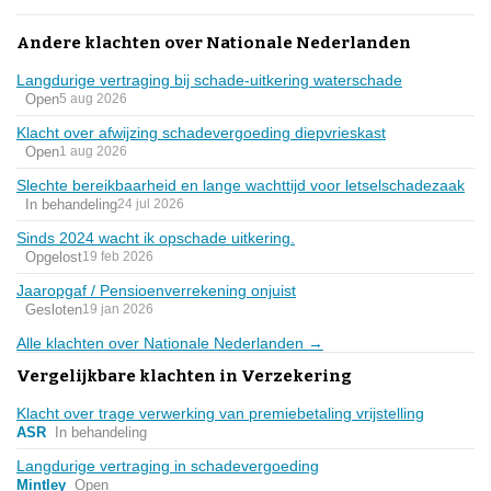
Andere klachten over Nationale Nederlanden
Langdurige vertraging bij schade-uitkering waterschade
Open
5 aug 2026
Klacht over afwijzing schadevergoeding diepvrieskast
Open
1 aug 2026
Slechte bereikbaarheid en lange wachttijd voor letselschadezaak
In behandeling
24 jul 2026
Sinds 2024 wacht ik opschade uitkering.
Opgelost
19 feb 2026
Jaaropgaf / Pensioenverrekening onjuist
Gesloten
19 jan 2026
Alle klachten over Nationale Nederlanden →
Vergelijkbare klachten in Verzekering
Klacht over trage verwerking van premiebetaling vrijstelling
ASR
In behandeling
Langdurige vertraging in schadevergoeding
Mintley
Open