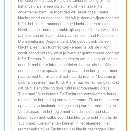
het Klachteninstituut Financiële Dienstverlening (Kifid)
behandeld als je een consument of klein zakelijke
ondernemer bent. Je moet dan wel eerst onze interne
klachtprocedure doorlopen. Als wij je doorverwijzen naar het
Kifid, heb je drie maanden om je klacht daar in te dienen.
Heeft de zaak een tuchtrechtelijk aspect? Dan verwijst Kifid
dat deel van de klacht door naar de Tuchtraad Financiële
Dienstverlening (Assurantiën). Dat gebeurt ook als een
klacht alleen van tuchtrechtelijke aard is. Als de klacht
wordt doorverwezen, word je hierover geïnformeerd door het
Kifid. Rechter Je kunt ervoor kiezen om je klacht of geschil
door de rechter te laten beoordelen. Let op: als het Kifid al
een bindende uitspraak heeft gedaan, dan kun je niet meer
naar de rechter. Stap je direct naar de rechter? Dan kun je
daarna niet meer naar Kifid. Als je naar de rechter gaat kost
dat geld. Bemiddeling door Kifid is (grotendeels) gratis.
Tuchtraad Verzekeraars De Tuchtraad Verzekeraars houdt
toezicht op het gedrag van verzekeraars. Zij toetst klachten
op basis van bindende zelfregulering van het Verbond van
Verzekeraars. In het reglement van de Tuchtraad staat
beschreven met welke soort klachten je terecht kunt bij de
Tuchtraad. Consumenten kunnen in het algemeen niet
rechtstreeks bij de Tuchtraad hun klacht neerleggen. Het