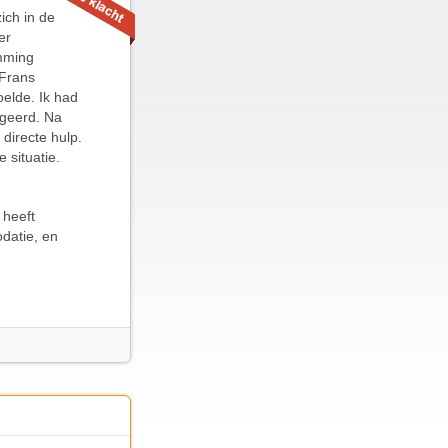
ich in de
er
mming
 Frans
oelde. Ik had
ageerd. Na
directe hulp.
 situatie.
 heeft
datie, en