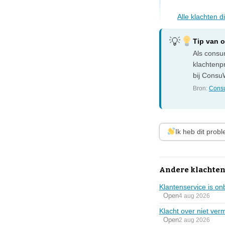
Alle klachten 
Tip van 
Als consum
klachtenp
bij ConsuW
Bron:
Consu
Ik heb dit prob
Andere klachten
Klantenservice is on
Open
4 aug 2026
Klacht over niet ver
Open
2 aug 2026