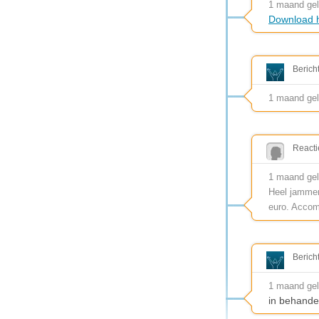
1 maand ge
Download h
Berich
1 maand ge
Reacti
1 maand gel
Heel jammer
euro. Accom
Berich
1 maand ge
in behande