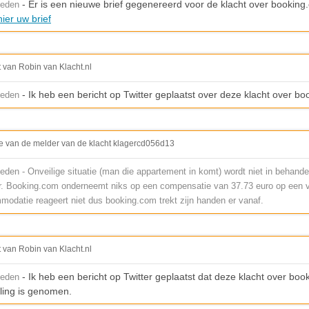
- Er is een nieuwe brief gegenereerd voor de klacht over booking
leden
ier uw brief
t van Robin van Klacht.nl
- Ik heb een bericht op Twitter geplaatst over deze klacht over b
leden
e van de melder van de klacht klagercd056d13
eden - Onveilige situatie (man die appartement in komt) wordt niet in behand
. Booking.com onderneemt niks op een compensatie van 37.73 euro op een ve
modatie reageert niet dus booking.com trekt zijn handen er vanaf.
t van Robin van Klacht.nl
- Ik heb een bericht op Twitter geplaatst dat deze klacht over boo
leden
ling is genomen.