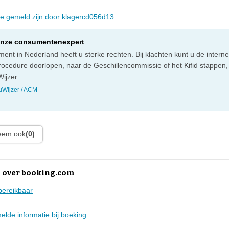
die gemeld zijn door klagercd056d13
onze consumentenexpert
ent in Nederland heeft u sterke rechten. Bij klachten kunt u de intern
rocedure doorlopen, naar de Geschillencommissie of het Kifid stappen,
ijzer.
Wijzer / ACM
leem ook
(0)
 over booking.com
bereikbaar
melde informatie bij boeking