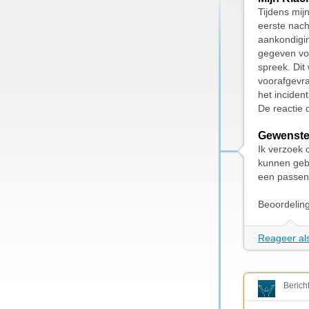
Tijdens mij
eerste nach
aankondigi
gegeven vo
spreek. Dit
voorafgevra
het inciden
De reactie 
Gewenste
Ik verzoek 
kunnen geb
een passend
Beoordelin
Reageer als
Berich