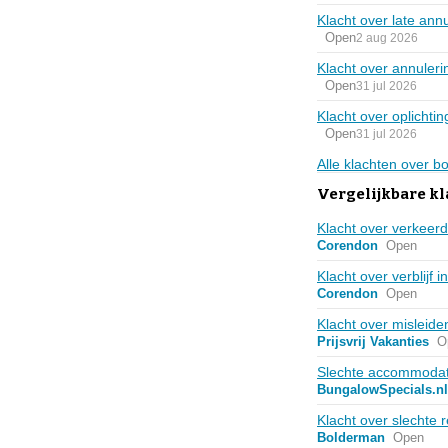
Klacht over late annu
Open
2 aug 2026
Klacht over annuler
Open
31 jul 2026
Klacht over oplichti
Open
31 jul 2026
Alle klachten over 
Vergelijkbare kl
Klacht over verkeerd
Corendon
Open
Klacht over verblijf 
Corendon
Open
Klacht over misleide
Prijsvrij Vakanties
O
Slechte accommodati
BungalowSpecials.nl
Klacht over slechte 
Bolderman
Open