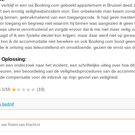
n verblijf in een via Booking.com geboekt appartement in Brussel deed z
t een ernstig veiligheidsincident voor. Een onbekende man kwam zond
ng binnen, gebruikmakend van een toegangscode. Ik had geen toeste
or toegang en begreep niet waarom hij binnen was aangezien ik geen
 was uiterst verontrustend en zorgde ervoor dat ik me niet meer veilig v
agd of ik een fysieke sleutel kon krijgen, maar daar werd niet op gere
t kon ik de accommodatie niet bereiken en ook Booking.com bood geen 
die ik ontving was teleurstellend en onvoldoende, gezien de ernst van de
 Oplossing:
om een onderzoek naar het incident, een schriftelijke uitleg over hoe dit
euren, een beoordeling van de veiligheidsprocedures van de accommo
e compensatie voor de inbreuk op mijn gevoel van veiligheid.
g 1/10
(10)
 bedrijf
t van Robin van Klacht.nl