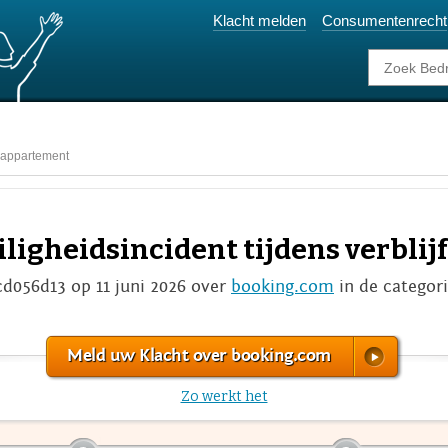
Klacht melden
Consumentenrecht
in appartement
eiligheidsincident tijdens verbli
cd056d13 op 11 juni 2026 over
booking.com
in de categor
Meld uw Klacht over booking.com
Zo werkt het