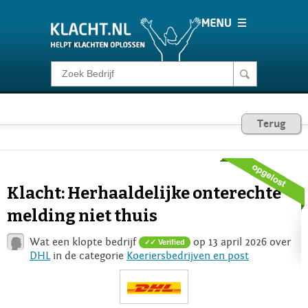
Klacht melden
Consumentenrecht
Terug
Barometer
Klacht: Herhaaldelijke onterechte
Voor Bedrijven
melding niet thuis
Wat een klopte bedrijf
op 13 april 2026 over
✓ Verified
Login
DHL
in de categorie
Koeriersbedrijven en post