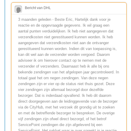
Bericht van DHL
3 maanden geleden - Beste Eric, Hartelijk dank voor je
reactie en de opgevraagde gegevens. Ik wil graag een
aantal punten verduidelijken. Ik heb niet aangegeven dat
verzendkosten niet gerestitueerd kunnen worden. Ik heb
aangegeven dat verzendkosten niet aan de ontvanger
gerestitueerd kunnen worden. Indien dit van toepassing is,
kan dit wel aan de verzender worden vergoed. Daarom
adviseer ik om hierover contact op te nemen met de
verzender of verzenders. Daarnaast heb ik alle bij ons
bekende zendingen van het afgelopen jaar gecontroleerd. In
totaal gaat het om negen zendingen. Van deze negen
zendingen zijn er vier op de status niet thuis gezet. Deze
vier zendingen zijn allemaal bezorgd door dezelfde
bezorger. Dat is inderdaad opvallend. Ik heb dit daarom
direct doorgegeven aan de leidinggevende van de bezorger
via de CityHub, met het verzoek dit grondig uit te zoeken
en met de betreffende bezorger te bespreken. De overige
vijf zendingen zijn ofwel direct bezorgd, of het betrof
ServicePoint zendingen die zijn afgeleverd bij een
ServicePoint. Het pakket waar je over spreekt in je reactie