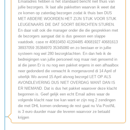
Emailadres hebben is het standaard bericht niet thuis van
jullie bezorgers. Ik laat alle pakketten waarvan ik weet dat
ze komen op zaterdag bezorgen zodat ik thuis ben DUS
MET ABDERE WOORDEN HET ZIJN STUK VOOR STUK
LEUGENAARS DIE DAT SOORT BERICHTEN STUREN.
En daar valt ook die manager onder die die gesprekken met
de bezorgers aangaat dat is dus gewoon een slappe
vaatdoek. case nr 40810450 41204485 40681927 40681613
38937059 35384970 35345080 en zo bestaan er in jullie
systeem nog wel 280 bezorgklachten. En dan heb ik de
bedreigingen van jullie personeel nog maar niet genoemd in
al die jaren Er is nu nog een pakket ergens in een afhaalbox
neer gedonderd die verwacht ik morgenavond di 14 April of
uiterlijk Wo avond 15 April alsnog bezorgd LET OP ALS
AVONDLEVERING DUS NIET OVERDAG WANT DAN IS
ER NIEMAND. Dat is dus het pakket waarover deze klacht
begonnen is. Geef gelijk een echt Email adres waar de
volgende klacht naar toe kan want er zijn nog 2 zendingen
die met DHL komen onderweg de rest gaat nu Via PostNL
is 3 euro duurder maar die leveren waarvoor ze betaald
krijgen