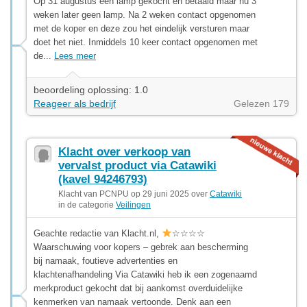
Op 31 augustus een lamp gekocht en betaald maar nu 3
weken later geen lamp. Na 2 weken contact opgenomen
met de koper en deze zou het eindelijk versturen maar
doet het niet. Inmiddels 10 keer contact opgenomen met
de...
Lees meer
beoordeling oplossing: 1.0
Reageer als bedrijf
Gelezen 179
Klacht over verkoop van
vervalst product via Catawiki
(kavel 94246793)
Klacht van PCNPU op 29 juni 2025 over
Catawiki
in de categorie
Veilingen
Geachte redactie van Klacht.nl,
☆☆☆☆
Waarschuwing voor kopers – gebrek aan bescherming
bij namaak, foutieve advertenties en
klachtenafhandeling Via Catawiki heb ik een zogenaamd
merkproduct gekocht dat bij aankomst overduidelijke
kenmerken van namaak vertoonde. Denk aan een