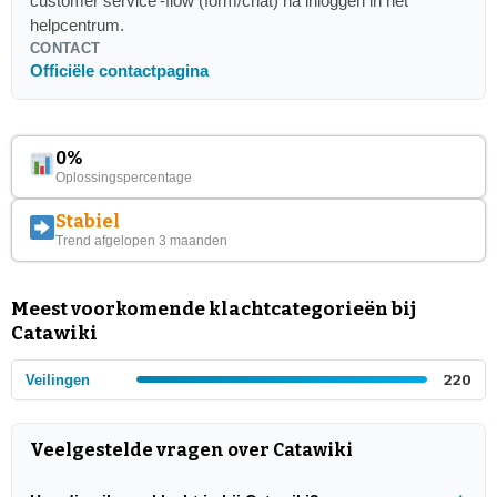
customer service'-flow (form/chat) na inloggen in het
helpcentrum.
CONTACT
Officiële contactpagina
0%
Oplossingspercentage
Stabiel
Trend afgelopen 3 maanden
Meest voorkomende klachtcategorieën bij
Catawiki
Veilingen
220
Veelgestelde vragen over Catawiki