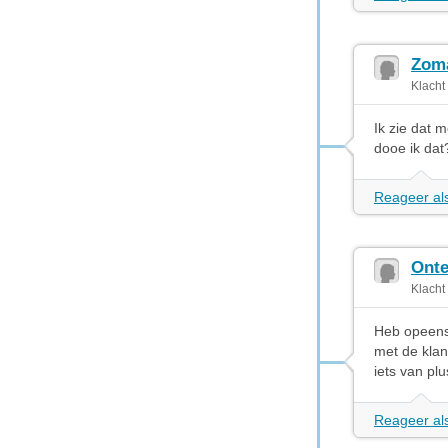
Zoma
Klacht
Ik zie dat 
dooe ik da
Reageer als
Onte
Klacht
Heb opeens 
met de kla
iets van pl
Reageer als