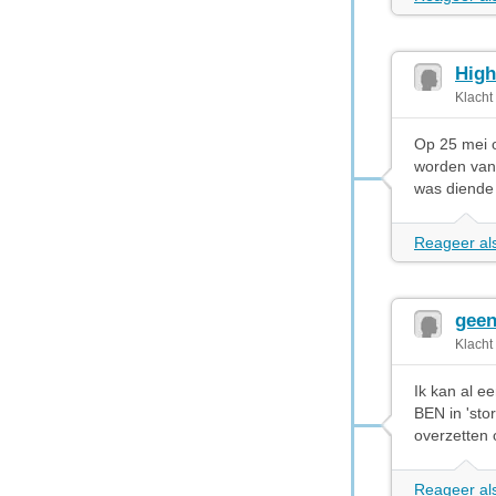
High
Klacht
Op 25 mei o
worden vanw
was diende 
Reageer als
geen
Klacht
Ik kan al e
BEN in 'stor
overzetten
Reageer als