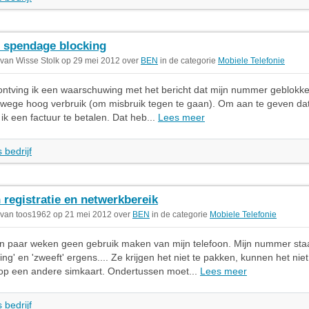
 spendage blocking
 van Wisse Stolk op 29 mei 2012 over
BEN
in de categorie
Mobiele Telefonie
ntving ik een waarschuwing met het bericht dat mijn nummer geblokk
ege hoog verbruik (om misbruik tegen te gaan). Om aan te geven dat i
ik een factuur te betalen. Dat heb...
Lees meer
 bedrijf
 registratie en netwerkbereik
 van toos1962 op 21 mei 2012 over
BEN
in de categorie
Mobiele Telefonie
en paar weken geen gebruik maken van mijn telefoon. Mijn nummer sta
ing' en 'zweeft' ergens.... Ze krijgen het niet te pakken, kunnen het nie
 op een andere simkaart. Ondertussen moet...
Lees meer
 bedrijf