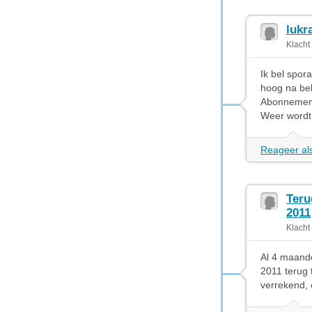
lukr
Klacht
Ik bel spor
hoog na be
Abonnement
Weer wordt 
Reageer als
Teru
2011
Klacht
Al 4 maand
2011 terug t
verrekend, c