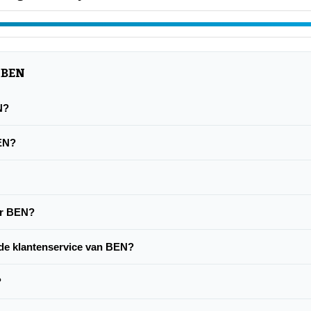
 BEN
N?
BEN?
er BEN?
de klantenservice van BEN?
?