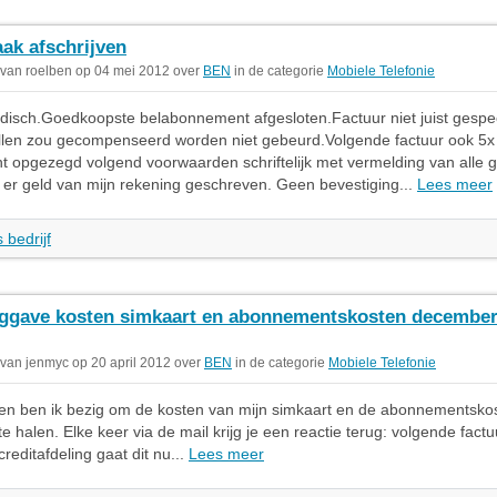
aak afschrijven
 van roelben op 04 mei 2012 over
BEN
in de categorie
Mobiele Telefonie
adisch.Goedkoopste belabonnement afgesloten.Factuur niet juist gespec
llen zou gecompenseerd worden niet gebeurd.Volgende factuur ook 5x 
 opgezegd volgend voorwaarden schriftelijk met vermelding van alle 
er geld van mijn rekening geschreven. Geen bevestiging...
Lees meer
 bedrijf
ggave kosten simkaart en abonnementskosten decembe
 van jenmyc op 20 april 2012 over
BEN
in de categorie
Mobiele Telefonie
en ben ik bezig om de kosten van mijn simkaart en de abonnementsko
e halen. Elke keer via de mail krijg je een reactie terug: volgende fact
reditafdeling gaat dit nu...
Lees meer