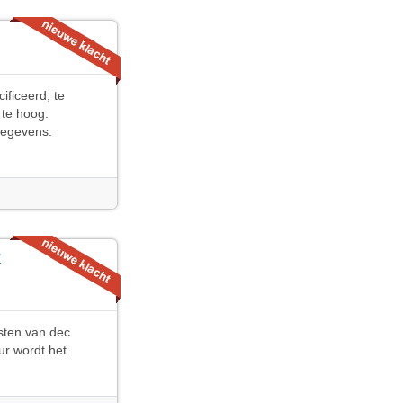
ificeerd, te
te hoog.
gegevens.
r
sten van dec
uur wordt het