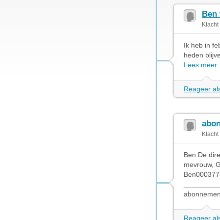
Ben 
Klacht
Ik heb in f
heden blijv
Lees meer
Reageer als
abo
Klacht
Ben De dir
mevrouw, G
Ben0003773
__________
abonnement
Reageer als