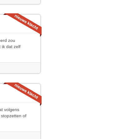
eerd zou
k dat zelf
at volgens
t stopzetten of