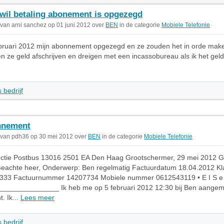
wil betaling abonement is opgezegd
 van arni sanchez op 01 juni 2012 over
BEN
in de categorie
Mobiele Telefonie
ebruari 2012 mijn abonnement opgezegd en ze zouden het in orde make
en ze geld afschrijven en dreigen met een incassobureau als ik het geld
 bedrijf
nnement
 van pdh36 op 30 mei 2012 over
BEN
in de categorie
Mobiele Telefonie
ectie Postbus 13016 2501 EA Den Haag Grootschermer, 29 mei 2012 
eachte heer, Onderwerp: Ben regelmatig Factuurdatum 18.04.2012 K
33 Factuurnummer 14207734 Mobiele nummer 0612543119 • E I S e
______________ Ik heb me op 5 februari 2012 12:30 bij Ben aangem
. Ik...
Lees meer
 bedrijf