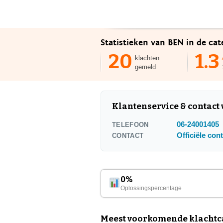
Statistieken van BEN in de ca
20
1.3
klachten
gemeld
Klantenservice & contact
06-24001405
TELEFOON
Officiële con
CONTACT
0%
Oplossingspercentage
Meest voorkomende klachtca