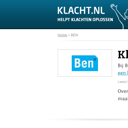
Home
BEN
K
Bij 
een 
Laatst
Over
maak