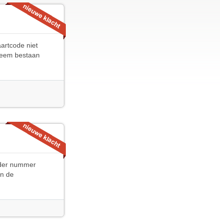
artcode niet
bleem bestaan
nder nummer
in de