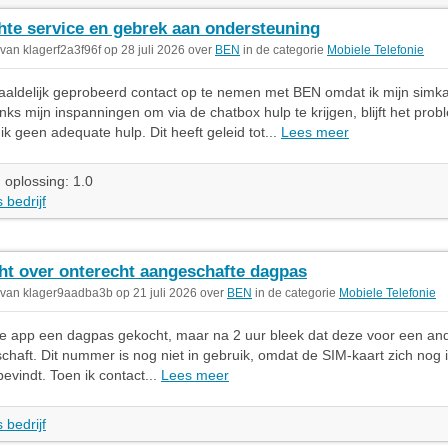
hte service en gebrek aan ondersteuning
 van klagerf2a3f96f op 28 juli 2026 over
BEN
in de categorie
Mobiele Telefonie
aaldelijk geprobeerd contact op te nemen met BEN omdat ik mijn simka
ks mijn inspanningen om via de chatbox hulp te krijgen, blijft het pro
ik geen adequate hulp. Dit heeft geleid tot...
Lees meer
 oplossing: 1.0
 bedrijf
ht over onterecht aangeschafte dagpas
 van klager9aadba3b op 21 juli 2026 over
BEN
in de categorie
Mobiele Telefonie
 de app een dagpas gekocht, maar na 2 uur bleek dat deze voor een a
haft. Dit nummer is nog niet in gebruik, omdat de SIM-kaart zich nog 
evindt. Toen ik contact...
Lees meer
 bedrijf