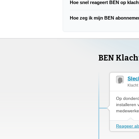
Hoe snel reageert BEN op klac
Hoe zeg ik mijn BEN abonneme
BEN Klach
Slec
Klacht
Op donderda
installeren
medewerker
Reageer als