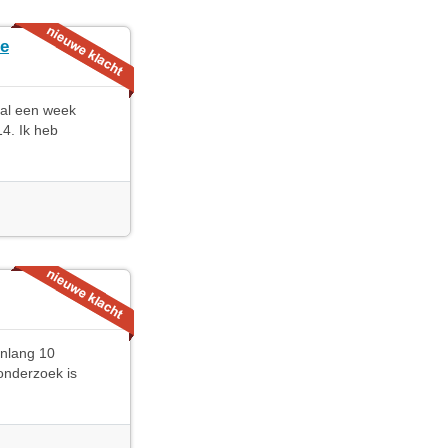
ce
 al een week
4. Ik heb
enlang 10
onderzoek is