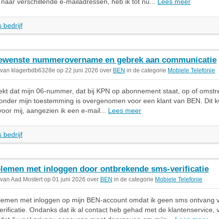
naar verschillende e-mailadressen, heb ik tot nu...
Lees meer
 bedrijf
wenste nummerovername en gebrek aan communicatie
 van klagerbdb6328e op 22 juni 2026 over
BEN
in de categorie
Mobiele Telefonie
ekt dat mijn 06-nummer, dat bij KPN op abonnement staat, op of omstr
onder mijn toestemming is overgenomen voor een klant van BEN. Dit 
voor mij, aangezien ik een e-mail...
Lees meer
 bedrijf
lemen met inloggen door ontbrekende sms-verificatie
 van Aad Mostert op 01 juni 2026 over
BEN
in de categorie
Mobiele Telefonie
blemen met inloggen op mijn BEN-account omdat ik geen sms ontvang 
erificatie. Ondanks dat ik al contact heb gehad met de klantenservice, v