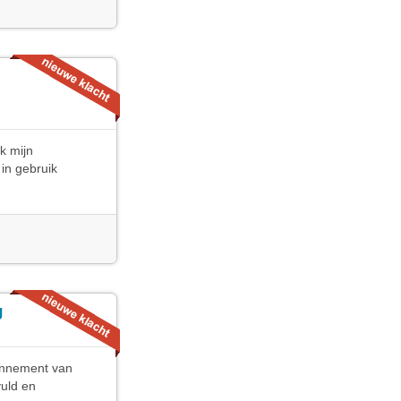
k mijn
 in gebruik
g
onnement van
vuld en