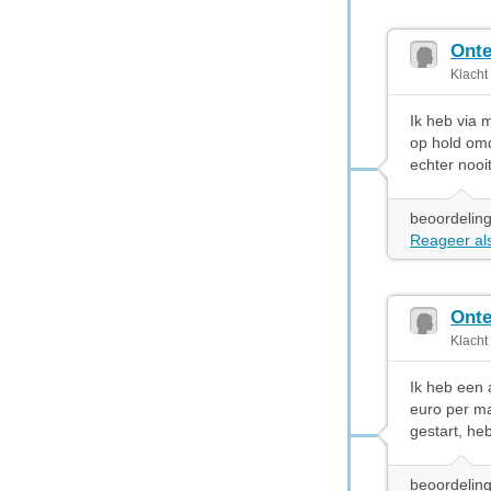
Onte
Klacht
Ik heb via 
op hold omd
echter noo
beoordeling
Reageer als
Onte
Klacht
Ik heb een
euro per ma
gestart, he
beoordeling