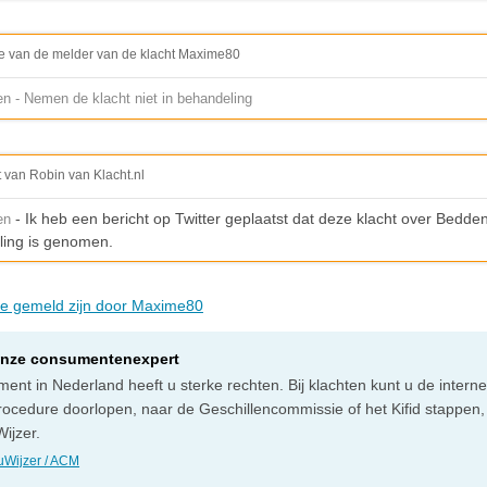
e van de melder van de klacht Maxime80
en - Nemen de klacht niet in behandeling
t van Robin van Klacht.nl
- Ik heb een bericht op Twitter geplaatst dat deze klacht over Bedde
en
ling is genomen.
die gemeld zijn door Maxime80
onze consumentenexpert
ent in Nederland heeft u sterke rechten. Bij klachten kunt u de intern
rocedure doorlopen, naar de Geschillencommissie of het Kifid stappen,
ijzer.
Wijzer / ACM