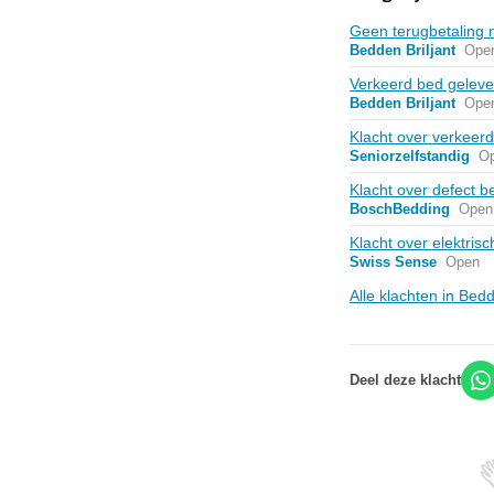
Geen terugbetaling n
Bedden Briljant
Ope
Verkeerd bed gelever
Bedden Briljant
Ope
Klacht over verkeer
Seniorzelfstandig
O
Klacht over defect b
BoschBedding
Open
Klacht over elektri
Swiss Sense
Open
Alle klachten in Be
Deel deze klacht