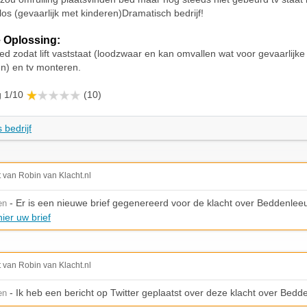
t los (gevaarlijk met kinderen)Dramatisch bedrijf!
 Oplossing:
ed zodat lift vaststaat (loodzwaar en kan omvallen wat voor gevaarlijke 
n) en tv monteren.
g 1/10
(10)
 bedrijf
t van Robin van Klacht.nl
- Er is een nieuwe brief gegenereerd voor de klacht over Beddenlee
en
ier uw brief
t van Robin van Klacht.nl
- Ik heb een bericht op Twitter geplaatst over deze klacht over Bed
en