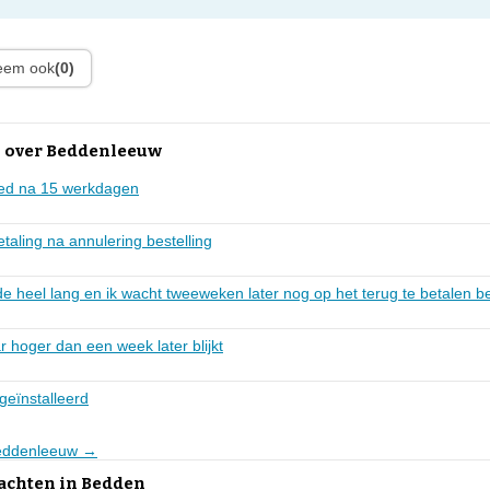
leem ook
(0)
 over Beddenleeuw
bed na 15 werkdagen
etaling na annulering bestelling
e heel lang en ik wacht tweeweken later nog op het terug te betalen b
r hoger dan een week later blijkt
geïnstalleerd
Beddenleeuw →
lachten in Bedden