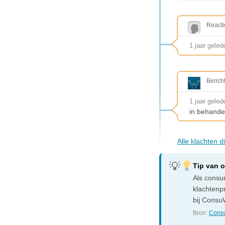
Reacti
1 jaar geled
Berich
1 jaar geled
in behande
Alle klachten 
Tip van 
Als consum
klachtenp
bij ConsuW
Bron:
Consu