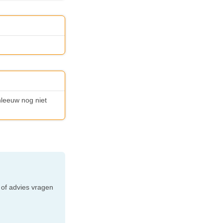
nleeuw nog niet
e
 of advies vragen