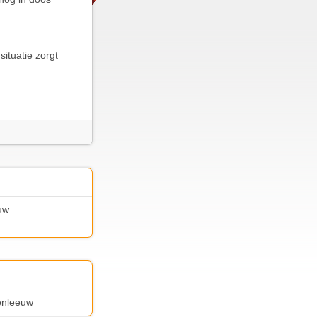
situatie zorgt
uw
denleeuw