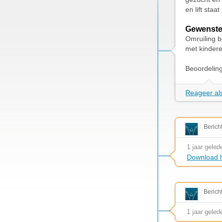
en lift staa
Gewenste
Omruiling b
met kindere
Beoordelin
Reageer als
Berich
1 jaar geled
Download h
Berich
1 jaar geled