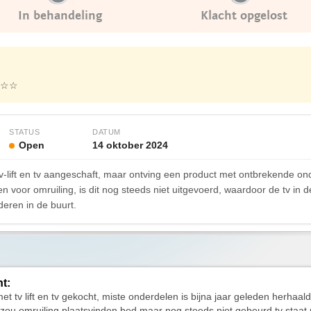
In behandeling
Klacht opgelost
☆☆
STATUS
DATUM
Open
14 oktober 2024
tv-lift en tv aangeschaft, maar ontving een product met ontbrekende on
voor omruiling, is dit nog steeds niet uitgevoerd, waardoor de tv in de d
deren in de buurt.
ht:
t tv lift en tv gekocht, miste onderdelen is bijna jaar geleden herhaald
zou omruiling plaatsvinden bed maar nog steeds niet gebeurd tv staat