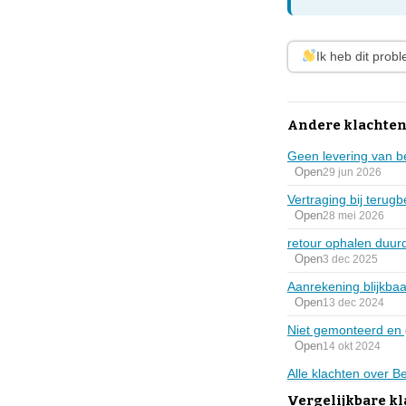
Ik heb dit prob
Andere klachten
Geen levering van 
Open
29 jun 2026
Vertraging bij terugb
Open
28 mei 2026
retour ophalen duurd
Open
3 dec 2025
Aanrekening blijkbaa
Open
13 dec 2024
Niet gemonteerd en 
Open
14 okt 2024
Alle klachten over 
Vergelijkbare k