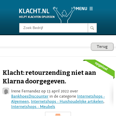
Klacht melden
Consumentenrecht
Terug
Barometer
Klacht: retourzending niet aan
Voor Bedrijven
Klarna doorgegeven.
Irene Fernandez op 13 april 2022 over
Login
BankhoesDiscounter
in de categorie
Internetshops -
Algemeen
,
Internetshops - Huishoudelijke artikelen
,
Internetshops - Meubels