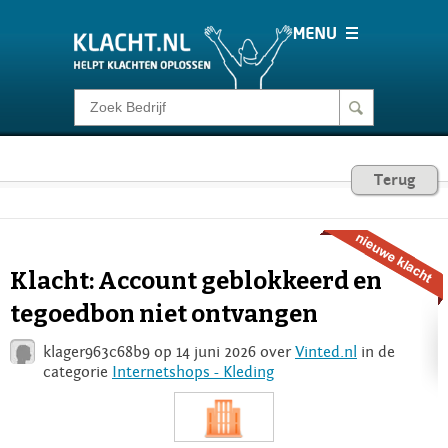
Klacht melden
Consumentenrecht
Terug
Barometer
Klacht: Account geblokkeerd en
Voor Bedrijven
tegoedbon niet ontvangen
klager963c68b9 op 14 juni 2026 over
Vinted.nl
in de
Login
categorie
Internetshops - Kleding