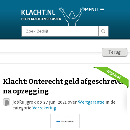
Klacht melden
Consumentenrecht
Terug
Barometer
Klacht: Onterecht geld afgeschreven
Voor Bedrijven
na opzegging
JobRuijgrok op 27 juni 2021 over
Wertgarantie
in de
Login
categorie
Verzekering