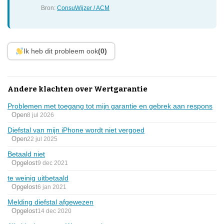
Bron:
ConsuWijzer / ACM
Ik heb dit probleem ook
(0)
Andere klachten over Wertgarantie
Problemen met toegang tot mijn garantie en gebrek aan respons
Open
8 jul 2026
Diefstal van mijn iPhone wordt niet vergoed
Open
22 jul 2025
Betaald niet
Opgelost
9 dec 2021
te weinig uitbetaald
Opgelost
6 jan 2021
Melding diefstal afgewezen
Opgelost
14 dec 2020