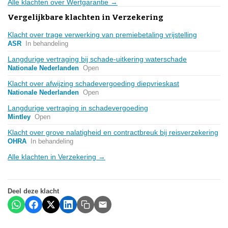
Alle klachten over Wertgarantie →
Vergelijkbare klachten in Verzekering
Klacht over trage verwerking van premiebetaling vrijstelling
ASR
In behandeling
Langdurige vertraging bij schade-uitkering waterschade
Nationale Nederlanden
Open
Klacht over afwijzing schadevergoeding diepvrieskast
Nationale Nederlanden
Open
Langdurige vertraging in schadevergoeding
Mintley
Open
Klacht over grove nalatigheid en contractbreuk bij reisverzekering
OHRA
In behandeling
Alle klachten in Verzekering →
Deel deze klacht