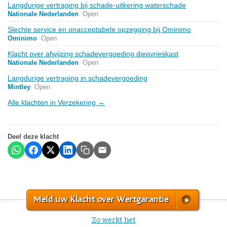
Langdurige vertraging bij schade-uitkering waterschade
Nationale Nederlanden
Open
Slechte service en onacceptabele opzegging bij Ominimo
Ominimo
Open
Klacht over afwijzing schadevergoeding diepvrieskast
Nationale Nederlanden
Open
Langdurige vertraging in schadevergoeding
Mintley
Open
Alle klachten in Verzekering →
Deel deze klacht
Meld uw Klacht over Wertgarantie
Zo werkt het