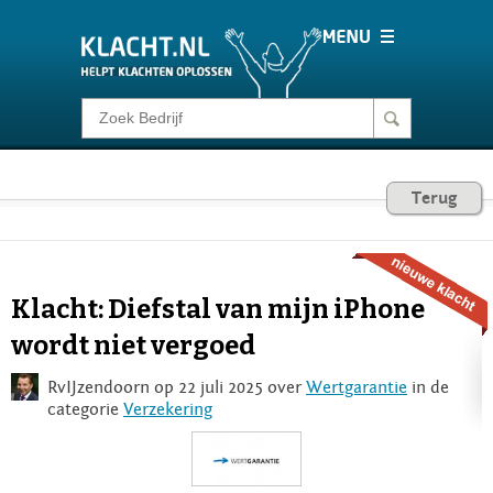
Klacht melden
Consumentenrecht
Terug
Barometer
Klacht: Diefstal van mijn iPhone
Voor Bedrijven
wordt niet vergoed
RvIJzendoorn op 22 juli 2025 over
Wertgarantie
in de
Login
categorie
Verzekering