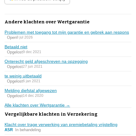
Andere klachten over Wertgarantie
Problemen met toegang tot mijn garantie en gebrek aan respons
Open
8 jul 2026
Betaald niet
Opgelost
9 dec 2021
Onterecht geld afgeschreven na opzegging
Opgelost
27 jun 2021
te weinig uitbetaald
Opgelost
6 jan 2021
Melding diefstal afgewezen
Opgelost
14 dec 2020
Alle klachten over Wertgarantie →
Vergelijkbare klachten in Verzekering
Klacht over trage verwerking van premiebetaling vrijstelling
ASR
In behandeling