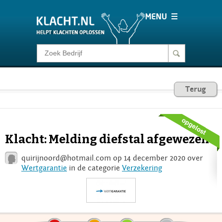
Klacht melden
Consumentenrecht
Terug
Barometer
Klacht: Melding diefstal afgewezen
Voor Bedrijven
quirijnoord@hotmail.com
op 14 december 2020 over
Wertgarantie
in de categorie
Verzekering
Login