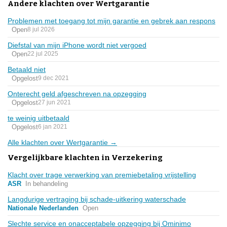
Andere klachten over Wertgarantie
Problemen met toegang tot mijn garantie en gebrek aan respons
Open
8 jul 2026
Diefstal van mijn iPhone wordt niet vergoed
Open
22 jul 2025
Betaald niet
Opgelost
9 dec 2021
Onterecht geld afgeschreven na opzegging
Opgelost
27 jun 2021
te weinig uitbetaald
Opgelost
6 jan 2021
Alle klachten over Wertgarantie →
Vergelijkbare klachten in Verzekering
Klacht over trage verwerking van premiebetaling vrijstelling
ASR
In behandeling
Langdurige vertraging bij schade-uitkering waterschade
Nationale Nederlanden
Open
Slechte service en onacceptabele opzegging bij Ominimo