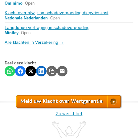
Ominimo
Open
Klacht over afwijzing schadevergoeding diepvrieskast
Nationale Nederlanden
Open
Langdurige vertraging in schadevergoeding
Mintley
Open
Alle klachten in Verzekering →
Deel deze klacht
Meld uw Klacht over Wertgarantie
Zo werkt het