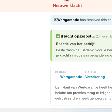
Nieuwe klacht
✉
Wertgarantie
has resolved this co
Klacht opgelost
op 20 novemb
Reactie van het bedrijf:
Beste Yasmina, Bedankt voor je beri
je klacht inmiddels in behandeling
BEDRIJF
CATEGORIE
Wertgarantie
Verzekering
Een klant van Wertgarantie heeft her
belofte om premies terug te krijgen, 
gefrustreerd en heeft genoeg van de