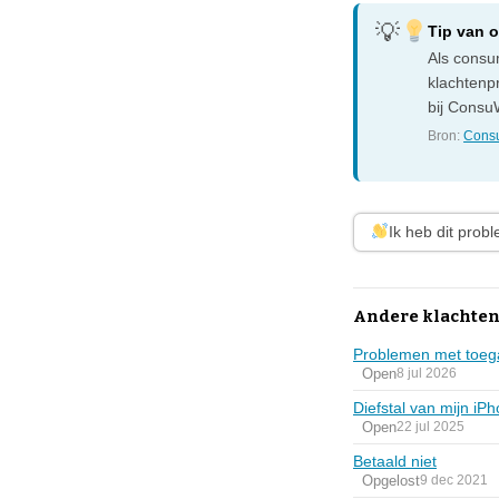
Tip van 
Als consum
klachtenp
bij ConsuW
Bron:
Consu
Ik heb dit prob
Andere klachten
Problemen met toega
Open
8 jul 2026
Diefstal van mijn iP
Open
22 jul 2025
Betaald niet
Opgelost
9 dec 2021