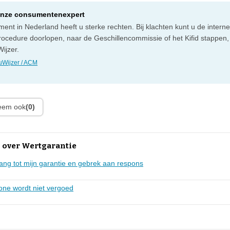
onze consumentenexpert
ent in Nederland heeft u sterke rechten. Bij klachten kunt u de intern
rocedure doorlopen, naar de Geschillencommissie of het Kifid stappen,
ijzer.
Wijzer / ACM
leem ook
(0)
 over Wertgarantie
ng tot mijn garantie en gebrek aan respons
hone wordt niet vergoed