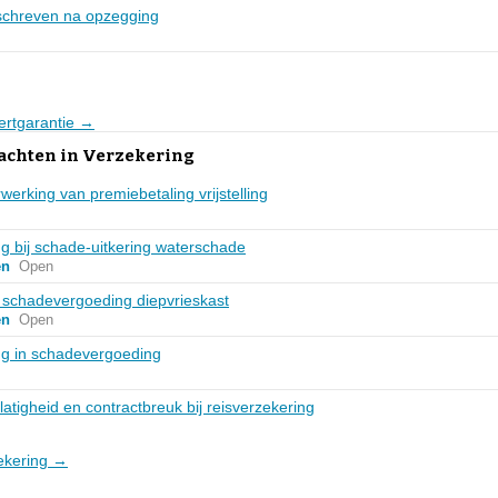
schreven na opzegging
ertgarantie →
lachten in Verzekering
werking van premiebetaling vrijstelling
g bij schade-uitkering waterschade
en
Open
g schadevergoeding diepvrieskast
en
Open
ng in schadevergoeding
latigheid en contractbreuk bij reisverzekering
zekering →