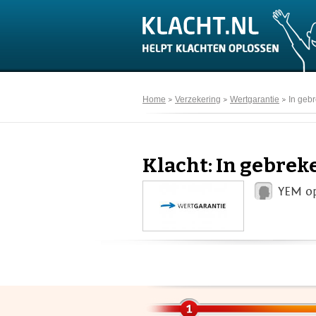
Home
Verzekering
Wertgarantie
In geb
Klacht: In gebrek
YEM op