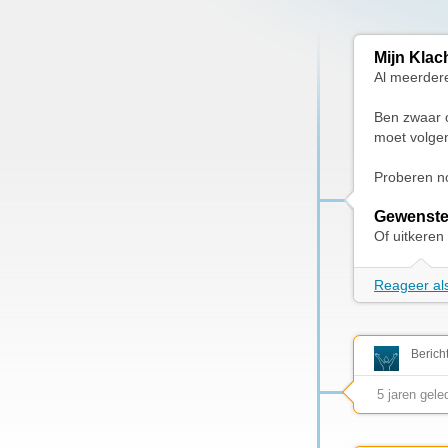
Mijn Klac
Al meerdere
Ben zwaar op
moet volge
Proberen no
Gewenste
Of uitkeren
Reageer als
Berich
5 jaren gele