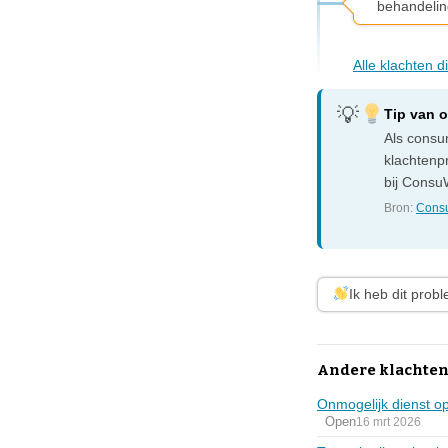
behandelin
Alle klachten d
Tip van 
Als consum
klachtenp
bij ConsuW
Bron:
Consu
Ik heb dit prob
Andere klachten
Onmogelijk dienst op
Open
16 mrt 2026