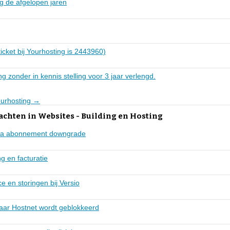
ng de afgelopen jaren
icket bij Yourhosting is 2443960)
g zonder in kennis stelling voor 3 jaar verlengd.
ourhosting →
achten in Websites - Building en Hosting
 na abonnement downgrade
g en facturatie
e en storingen bij Versio
ar Hostnet wordt geblokkeerd