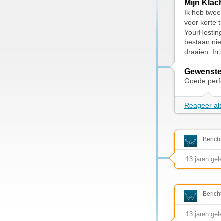
Mijn Klac
Ik heb twee
voor korte ti
YourHosting
bestaan nie
draaien. Irr
Gewenste
Goede perf
Reageer als
Berich
13 jaren ge
Berich
13 jaren ge