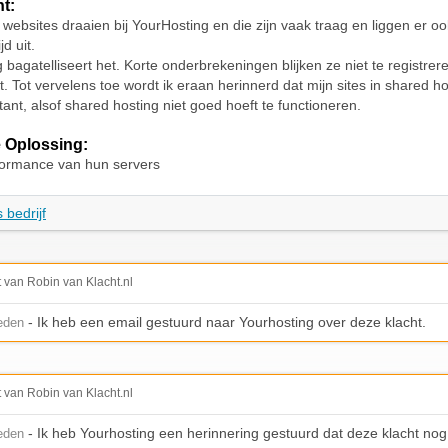
ht:
 websites draaien bij YourHosting en die zijn vaak traag en liggen er o
jd uit.
 bagatelliseert het. Korte onderbrekeningen blijken ze niet te registrer
t. Tot vervelens toe wordt ik eraan herinnerd dat mijn sites in shared ho
itant, alsof shared hosting niet goed hoeft te functioneren.
 Oplossing:
ormance van hun servers
 bedrijf
t van Robin van Klacht.nl
- Ik heb een email gestuurd naar Yourhosting over deze klacht.
leden
t van Robin van Klacht.nl
- Ik heb Yourhosting een herinnering gestuurd dat deze klacht nog 
leden