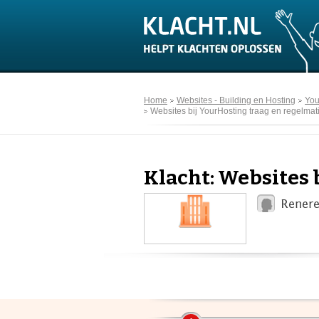
Home
Websites - Building en Hosting
You
Websites bij YourHosting traag en regelmatig
Klacht: Websites 
Renere