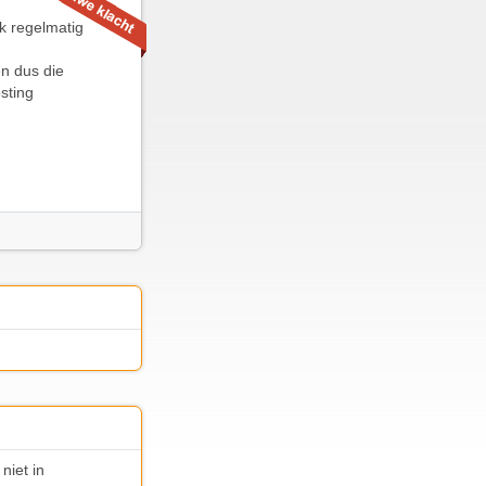
ok regelmatig
en dus die
sting
niet in