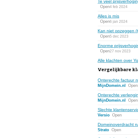
Te veel prijsverhogi
Open
4 feb 2024
Alles is mis
Open
6 jan 2024
Kan niet opzeggen (t
Open
5 dec 2023
Enorme prijsverhogin
Open
27 nov 2023
Alle klachten over Y
Vergelijkbare kl
Onterechte factuur
MijnDomein.nl
Open
Onterechte verlengin
MijnDomein.nl
Open
Slechte klantenservic
Versio
Open
Domeinoverdracht na
Strato
Open