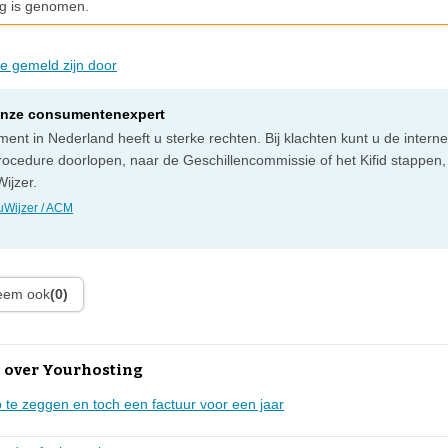
g is genomen.
ie gemeld zijn door
onze consumentenexpert
ent in Nederland heeft u sterke rechten. Bij klachten kunt u de intern
rocedure doorlopen, naar de Geschillencommissie of het Kifid stappen,
ijzer.
Wijzer / ACM
leem ook
(0)
 over Yourhosting
 te zeggen en toch een factuur voor een jaar