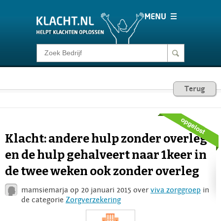
Klacht melden
Consumentenrecht
Terug
Barometer
Klacht: andere hulp zonder overleg
Voor Bedrijven
en de hulp gehalveert naar 1keer in
de twee weken ook zonder overleg
Login
mamsiemarja op 20 januari 2015 over
viva zorggroep
in
de categorie
Zorgverzekering