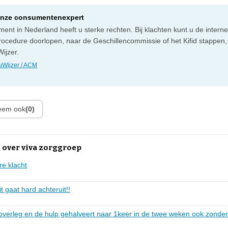
onze consumentenexpert
ent in Nederland heeft u sterke rechten. Bij klachten kunt u de intern
rocedure doorlopen, naar de Geschillencommissie of het Kifid stappen,
ijzer.
Wijzer / ACM
leem ook
(0)
 over viva zorggroep
re klacht
t gaat hard achteruit!!
overleg en de hulp gehalveert naar 1keer in de twee weken ook zonder