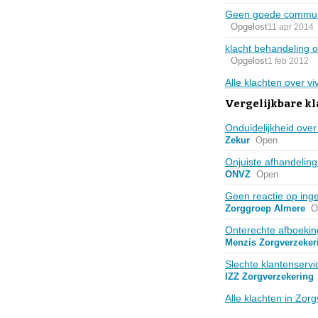
Geen goede commun
Opgelost
11 apr 2014
klacht behandeling o
Opgelost
1 feb 2012
Alle klachten over v
Vergelijkbare k
Onduidelijkheid over
Zekur
Open
Onjuiste afhandelin
ONVZ
Open
Geen reactie op ing
Zorggroep Almere
O
Onterechte afboekin
Menzis Zorgverzeker
Slechte klantenservi
IZZ Zorgverzekering
Alle klachten in Zor