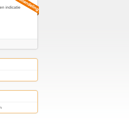
n indicatie
n