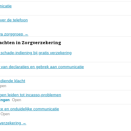
icatie
ver de telefoon
iva zorggroep →
lachten in Zorgverzekering
 schade-indiening bij gratis verzekering
g van declaraties en gebrek aan communicatie
ediende klacht
pen
gen leiden tot incasso-problemen
ingen
Open
ce en onduidelijke communicatie
Open
gverzekering →