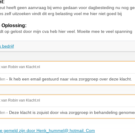
ht:
eut heeft geen aanvraag bij wmo gedaan voor dagbesteding nu nog gee
s zelf uitzoeken vindt dit erg belasting voel me hier niet goed bij
 Oplossing:
dt op gelost door mijn cva heb hier veel. Moeite mee te veel spanning
 bedrijf
t van Robin van Klacht.nl
- Ik heb een email gestuurd naar viva zorggroep over deze klacht.
den
t van Robin van Klacht.nl
- Deze klacht is zojuist door viva zorggroep in behandeling genome
den
 die gemeld zijn door Henk_hummel@ hotmail. Com