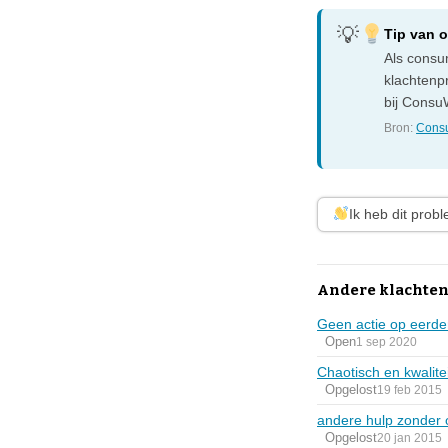
Tip van 
Als consum
klachtenp
bij ConsuW
Bron:
Consu
Ik heb dit prob
Andere klachten
Geen actie op eerde
Open
1 sep 2020
Chaotisch en kwalitei
Opgelost
19 feb 2015
andere hulp zonder 
Opgelost
20 jan 2015