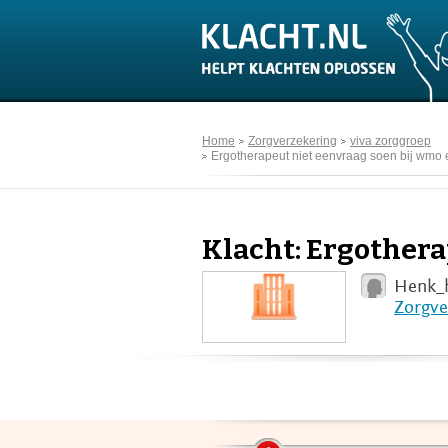
Home
Zorgverzekering
viva zorggroep
Ergotherapeut niet eenvraag soen bij wmo 
Klacht: Ergothera
Henk_
Zorgve