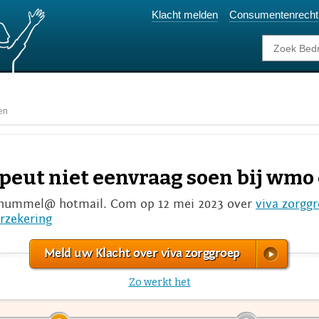
Klacht melden
Consumentenrecht
en
peut niet eenvraag soen bij wmo
hummel@ hotmail. Com op 12 mei 2023 over
viva zorgg
rzekering
Meld uw Klacht over viva zorggroep
Zo werkt het