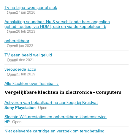
Tv na bijna twee jaar al stuk
Open
27 jan 2026
Aansluiting soundbar. Nu 3 verschillende bars angeslten
gehad...opties, via HDMI, usb en via de koptelefoon. b
Open
26 feb 2023
onbereikbaar
Open
9 jun 2022
TV geen beeld wel geluid
Open
6 dec 2021
verouderde accu
Open
21 feb 2019
Alle klachten over Toshiba →
Vergelijkbare klachten in Electronica - Computers
Activeren van betaalkaart na aankoop bij Kruidvat
Sony Playstation
Open
Slechte Wifi-prestaties en onbereikbare klantenservice
HP
Open
Niet geleverde cartridge en verzoek om terugbetaling