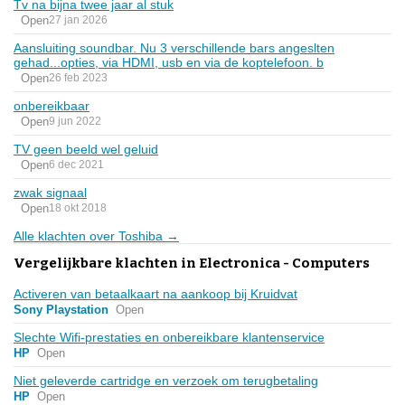
Tv na bijna twee jaar al stuk
Open
27 jan 2026
Aansluiting soundbar. Nu 3 verschillende bars angeslten
gehad...opties, via HDMI, usb en via de koptelefoon. b
Open
26 feb 2023
onbereikbaar
Open
9 jun 2022
TV geen beeld wel geluid
Open
6 dec 2021
zwak signaal
Open
18 okt 2018
Alle klachten over Toshiba →
Vergelijkbare klachten in Electronica - Computers
Activeren van betaalkaart na aankoop bij Kruidvat
Sony Playstation
Open
Slechte Wifi-prestaties en onbereikbare klantenservice
HP
Open
Niet geleverde cartridge en verzoek om terugbetaling
HP
Open