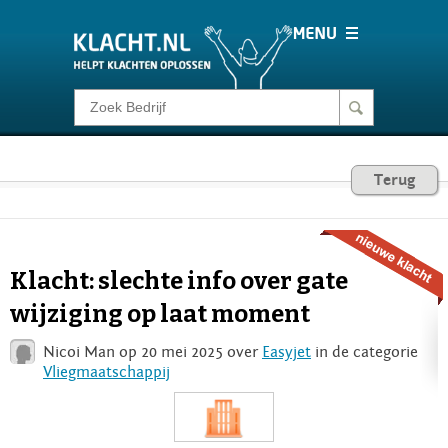
Klacht melden
Consumentenrecht
Terug
Barometer
Klacht: slechte info over gate
Voor Bedrijven
wijziging op laat moment
Nicoi Man op 20 mei 2025 over
Easyjet
in de categorie
Login
Vliegmaatschappij