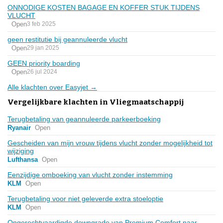
ONNODIGE KOSTEN BAGAGE EN KOFFER STUK TIJDENS
VLUCHT
Open
3 feb 2025
geen restitutie bij geannuleerde vlucht
Open
29 jan 2025
GEEN priority boarding
Open
26 jul 2024
Alle klachten over Easyjet →
Vergelijkbare klachten in Vliegmaatschappij
Terugbetaling van geannuleerde parkeerboeking
Ryanair
Open
Gescheiden van mijn vrouw tijdens vlucht zonder mogelijkheid tot
wijziging
Lufthansa
Open
Eenzijdige omboeking van vlucht zonder instemming
KLM
Open
Terugbetaling voor niet geleverde extra stoeloptie
KLM
Open
Ongerechtvaardigde downgrade van Premium Comfort naar